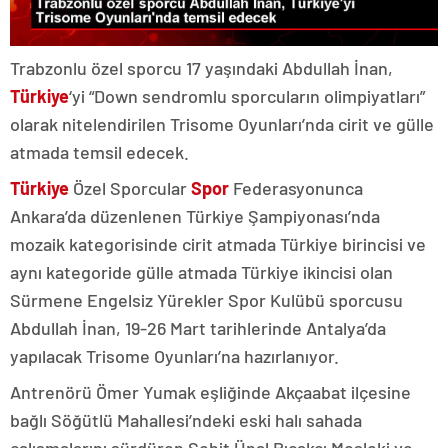
Trabzonlu özel sporcu 17 yaşındaki Abdullah İnan,
Türkiye
‘yi “Down sendromlu sporcuların olimpiyatları”
olarak nitelendirilen Trisome Oyunları’nda cirit ve gülle
atmada temsil edecek.
Türkiye
Özel Sporcular
Spor
Federasyonunca
Ankara’da düzenlenen Türkiye Şampiyonası’nda
mozaik kategorisinde cirit atmada Türkiye birincisi ve
aynı kategoride gülle atmada Türkiye ikincisi olan
Sürmene Engelsiz Yürekler Spor Kulübü sporcusu
Abdullah İnan, 19-26 Mart tarihlerinde Antalya’da
yapılacak Trisome Oyunları’na hazırlanıyor.
Antrenörü Ömer Yumak eşliğinde Akçaabat ilçesine
bağlı Söğütlü Mahallesi’ndeki eski halı sahada
çalışmalarını sürdüren Şehit Ünal Bıçakçı Mesleki ve