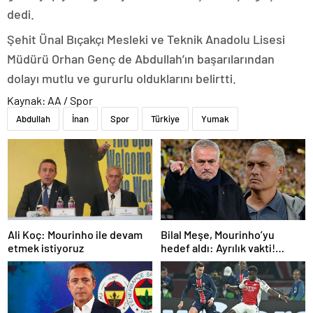
dedi.
Şehit Ünal Bıçakçı Mesleki ve Teknik Anadolu Lisesi
Müdürü Orhan Genç de Abdullah’ın başarılarından
dolayı mutlu ve gururlu olduklarını belirtti.
Kaynak: AA / Spor
Abdullah
İnan
Spor
Türkiye
Yumak
Ali Koç: Mourinho ile devam
Bilal Meşe, Mourinho’yu
etmek istiyoruz
hedef aldı: Ayrılık vakti!
Fenerbahçe’ye teknik
direktör önerisi