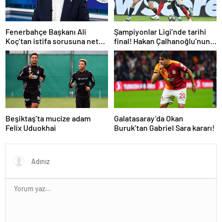
Fenerbahçe Başkanı Ali
Şampiyonlar Ligi’nde tarihi
Koç’tan istifa sorusuna net
final! Hakan Çalhanoğlu’nun
yanıt! Mourinho’ya gelen dev
takımı Inter’in rakibi belli oldu
teklifi açıkladı
Beşiktaş’ta mucize adam
Galatasaray’da Okan
Felix Uduokhai
Buruk’tan Gabriel Sara kararı!