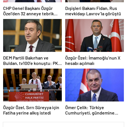
CHP Genel Başkanı Özgür
Dışişleri Bakanı Fidan, Rus
Özel’den 32 anneye tebrik
mevkidaşı Lavrov’la görüştü
telefonu
DEM Partili Bakırhan ve
Özgür Özel: İmamoğlu’nun X
Buldan, tv100’e konuştu: PKK
hesabı açılmalı
ne zaman kendini feshedecek
Özgür Özel, Sırrı Süreyya için
Ömer Çelik: Türkiye
Fatiha yerine alkış istedi
Cumhuriyeti, gündemine
hakimdir