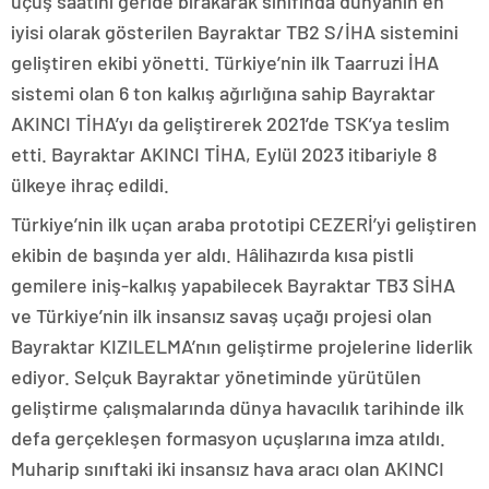
uçuş saatini geride bırakarak sınıfında dünyanın en
iyisi olarak gösterilen Bayraktar TB2 S/İHA sistemini
geliştiren ekibi yönetti. Türkiye’nin ilk Taarruzi İHA
sistemi olan 6 ton kalkış ağırlığına sahip Bayraktar
AKINCI TİHA’yı da geliştirerek 2021’de TSK’ya teslim
etti. Bayraktar AKINCI TİHA, Eylül 2023 itibariyle 8
ülkeye ihraç edildi.
Türkiye’nin ilk uçan araba prototipi CEZERİ’yi geliştiren
ekibin de başında yer aldı. Hâlihazırda kısa pistli
gemilere iniş-kalkış yapabilecek Bayraktar TB3 SİHA
ve Türkiye’nin ilk insansız savaş uçağı projesi olan
Bayraktar KIZILELMA’nın geliştirme projelerine liderlik
ediyor. Selçuk Bayraktar yönetiminde yürütülen
geliştirme çalışmalarında dünya havacılık tarihinde ilk
defa gerçekleşen formasyon uçuşlarına imza atıldı.
Muharip sınıftaki iki insansız hava aracı olan AKINCI