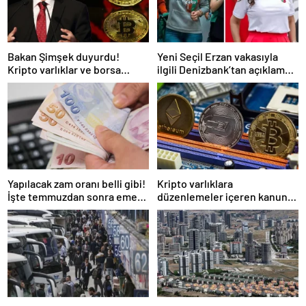
Bakan Şimşek duyurdu!
Yeni Seçil Erzan vakasıyla
Kripto varlıklar ve borsa
ilgili Denizbank’tan açıklama
kazançlarına vergi geliyor
var: Biz biraz günah keçisi
olduk
Yapılacak zam oranı belli gibi!
Kripto varlıklara
İşte temmuzdan sonra emekli
düzenlemeler içeren kanun
ve memurun alacağı maaş
teklifi TBMM’de kabul edilerek
yasalaştı