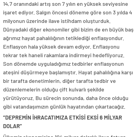
14,7 oranındaki artış son 7 yılın en yüksek seviyesine
işaret ediyor. Salgın öncesi döneme göre son 3 yılda 4
milyonun üzerinde ilave istihdam oluşturduk.
Dünyadaki diğer ekonomiler gibi bizim de en büyük baş
ağrımız hayat pahalılığının tetiklediği enflasyondur.
Enflasyon hala yüksek devam ediyor. Enflasyonu
tekrar tek haneli rakamlara indirmeyi hedefliyoruz.
Son dönemde uyguladığımız tedbirler enflasyonun
ateşini düşürmeye başlamıştır. Hayat pahalılığına karşı
bir tarafta denetimlerin, diğer tarafta tedbir ve
düzenlemelerin olduğu çift kulvarlı şekilde
yürütüyoruz. Bu sürecin sonunda, daha önce olduğu
gibi vatandaşımızın günlük hayatından çıkartacağız.
“DEPREMİN İHRACATIMIZA ETKİSİ EKSİ 6 MİLYAR
DOLAR”
Ülkemiz ekonomisine 104 milyar dolarlık ilave fatura