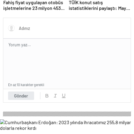
Fahiş fiyat uygulayan otobüs
TÜİK konut satış
işletmelerine 23 milyon 453
istatistiklerini paylaştı: Mayıs
bin lira ceza verildi
ayında 110 bin 588 konut
satıldı
En az 10 karakter gerekli
Gönder