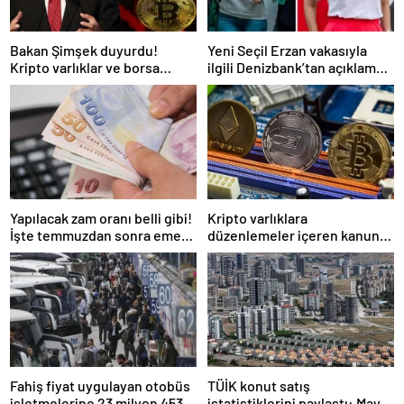
Bakan Şimşek duyurdu!
Yeni Seçil Erzan vakasıyla
Kripto varlıklar ve borsa
ilgili Denizbank’tan açıklama
kazançlarına vergi geliyor
var: Biz biraz günah keçisi
olduk
Yapılacak zam oranı belli gibi!
Kripto varlıklara
İşte temmuzdan sonra emekli
düzenlemeler içeren kanun
ve memurun alacağı maaş
teklifi TBMM’de kabul edilerek
yasalaştı
Fahiş fiyat uygulayan otobüs
TÜİK konut satış
işletmelerine 23 milyon 453
istatistiklerini paylaştı: Mayıs