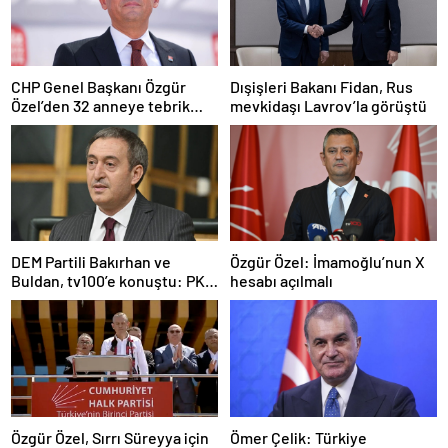
CHP Genel Başkanı Özgür
Dışişleri Bakanı Fidan, Rus
Özel’den 32 anneye tebrik
mevkidaşı Lavrov’la görüştü
telefonu
DEM Partili Bakırhan ve
Özgür Özel: İmamoğlu’nun X
Buldan, tv100’e konuştu: PKK
hesabı açılmalı
ne zaman kendini feshedecek
Özgür Özel, Sırrı Süreyya için
Ömer Çelik: Türkiye