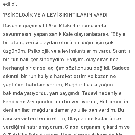
edildi.
‘PSİKOLOJİK VE AİLEVİ SIKINTILARIM VARDI’
Davanın geçen yıl 1 Aralık’taki duruşmasında
savunmasını yapan sanık Kale olayı anlatarak, “Böyle
bir utanç verici olaydan ötürü anıldığım için çok
üzgünüm. Psikolojik ve ailevi sıkıntılarım vardı. Sıkıntılı
bir ruh hali içerisindeydim. Evliyim, olay sırasında
herhangi bir cinsel açlığım söz konusu değildi. Sadece
sıkıntılı bir ruh haliyle hareket ettim ve bazen ne
yaptığımı hatırlamıyorum. Mağdur hasta yoğun
bakımda yatıyordu, yarı baygındı. Tedavi nedeniyle
kendisine 3-4 gündür morfin veriliyordu. Hidromorfin
denilen ilacı mağdura damar yolu ile ben verdim. Bu
ilacı servisten temin ettim. Olaydan ne kadar önce
verdiğimi hatırlamıyorum. Cinsel organımı çıkardım ve
2-3 dakika öyle durdum. Hem pişmanlık hem de bir