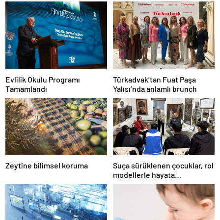
Evlilik Okulu Programı
Türkadvak’tan Fuat Paşa
Tamamlandı
Yalısı’nda anlamlı brunch
Zeytine bilimsel koruma
Suça sürüklenen çocuklar, rol
modellerle hayata
hazırlanıyor