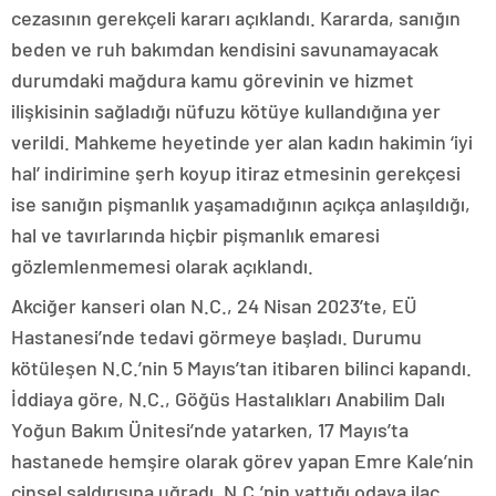
cezasının gerekçeli kararı açıklandı. Kararda, sanığın
beden ve ruh bakımdan kendisini savunamayacak
durumdaki mağdura kamu görevinin ve hizmet
ilişkisinin sağladığı nüfuzu kötüye kullandığına yer
verildi. Mahkeme heyetinde yer alan kadın hakimin ‘iyi
hal’ indirimine şerh koyup itiraz etmesinin gerekçesi
ise sanığın pişmanlık yaşamadığının açıkça anlaşıldığı,
hal ve tavırlarında hiçbir pişmanlık emaresi
gözlemlenmemesi olarak açıklandı.
Akciğer kanseri olan N.C., 24 Nisan 2023’te, EÜ
Hastanesi’nde tedavi görmeye başladı. Durumu
kötüleşen N.C.’nin 5 Mayıs’tan itibaren bilinci kapandı.
İddiaya göre, N.C., Göğüs Hastalıkları Anabilim Dalı
Yoğun Bakım Ünitesi’nde yatarken, 17 Mayıs’ta
hastanede hemşire olarak görev yapan Emre Kale’nin
cinsel saldırısına uğradı. N.C.’nin yattığı odaya ilaç