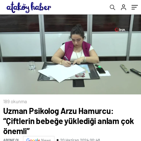
emaresi gözlemlemedim
189 okunma
Uzman Psikolog Arzu Hamurcu:
“Çiftlerin bebeğe yüklediği anlam çok
önemli”
20 Haziran 2024 00:48
ABONE OL
News