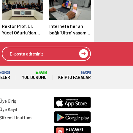
Rektör Prof. Dr.
İnternete her an
Yücel Oğurlu’dan
bağlı ‘Ultra’ yaşam
TEKNOFEST
yola çıktı
finalistlerine
teşekkür
KONOMİ
TRAFİK
CANLI
TELER
YOL DURUMU
KRIPTO PARALAR
Üye Giriş
Üye Kayıt
Şifremi Unuttum