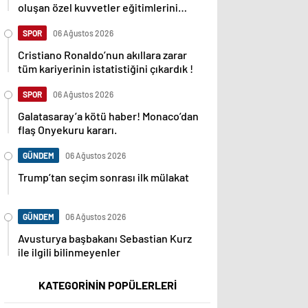
oluşan özel kuvvetler eğitimlerini
başlattı.
SPOR
06 Ağustos 2026
Cristiano Ronaldo’nun akıllara zarar
tüm kariyerinin istatistiğini çıkardık !
SPOR
06 Ağustos 2026
Galatasaray’a kötü haber! Monaco’dan
flaş Onyekuru kararı.
GÜNDEM
06 Ağustos 2026
Trump’tan seçim sonrası ilk mülakat
GÜNDEM
06 Ağustos 2026
Avusturya başbakanı Sebastian Kurz
ile ilgili bilinmeyenler
KATEGORİNİN POPÜLERLERİ