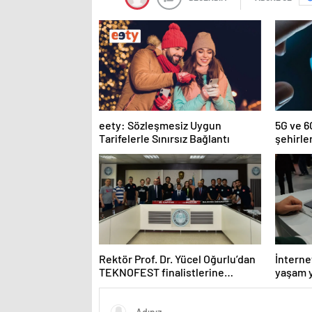
eety: Sözleşmesiz Uygun
5G ve 6G
Tarifelerle Sınırsız Bağlantı
şehirle
şekille
Rektör Prof. Dr. Yücel Oğurlu’dan
İnternet
TEKNOFEST finalistlerine
yaşam y
teşekkür