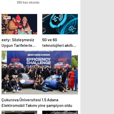
kadın kılığına girdi
380 kez okundu
eety: Sözleşmesiz
5G ve 6G
Uygun Tarifelerle
teknolojileri akıllı
Sınırsız Bağlantı
şehirlerin
geleceğini
şekillendirecek
Çukurova Üniversitesi 1.5 Adana
Elektromobil Takımı yine şampiyon oldu