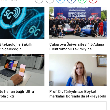
 teknolojileri akıllı
Çukurova Üniversitesi 1.5 Adana
rin geleceğini
Elektromobil Takımı yine
ndirecek
şampiyon oldu
e her an bağlı ‘Ultra’
Prof. Dr. Türkyılmaz: Boykot,
ola çıktı
markaları borsada da etkileyebilir