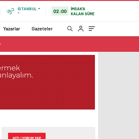
İMSAK'A
İSTANBUL
02:00
KALAN SÜRE
°
Yazarlar
Gazeteler
r
HIZLI YORUM YAP