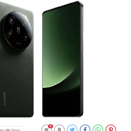
0
News