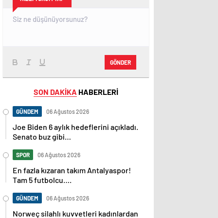
GÖNDER
SON DAKİKA
HABERLERİ
GÜNDEM
06 Ağustos 2026
Joe Biden 6 aylık hedeflerini açıkladı.
Senato buz gibi…
SPOR
06 Ağustos 2026
En fazla kızaran takım Antalyaspor!
Tam 5 futbolcu….
GÜNDEM
06 Ağustos 2026
Norweç silahlı kuvvetleri kadınlardan