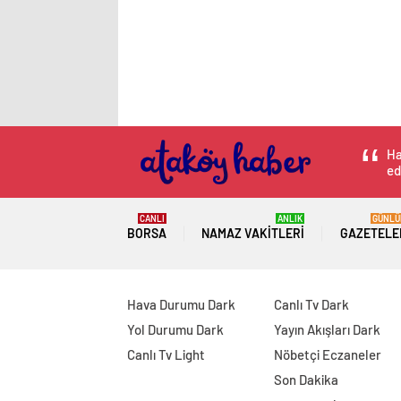
Ha
ed
CANLI
ANLIK
GÜNLÜ
BORSA
NAMAZ VAKITLERI
GAZETELE
Hava Durumu Dark
Canlı Tv Dark
Yol Durumu Dark
Yayın Akışları Dark
Canlı Tv Light
Nöbetçi Eczaneler
Son Dakika