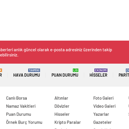
berleri anlık güncel olarak e-posta adresiniz üzerinden takip
ebilirsiniz.
K
TAHMİNİ
LİG
EKONOMİ
E
R
HAVA DURUMU
PUAN DURUMU
HISSELER
PARI
Canlı Borsa
Altınlar
Foto Galeri
Namaz Vakitleri
Dövizler
Video Galeri
Puan Durumu
Hisseler
Yazarlar
Örnek Burç Yorumu
Kripto Paralar
Gazeteler