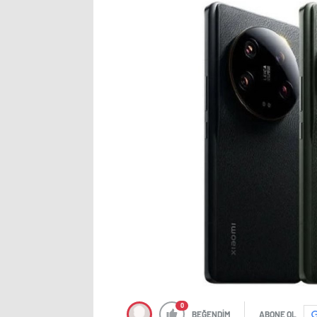
0
BEĞENDİM
ABONE OL