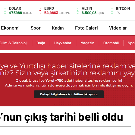
DOLAR
EURO
ALTIN
BITCOIN
47,5988
54,9863
6.500,08
%
0.05%
-0.07%
0,06
Ekonomi
Spor
Kadın
Foto Galeri
Videolar
Bilim & Teknoloji
Doğa
Hayvanlar
Magazin
Otomobil
Spo
nun çıkış tarihi belli oldu