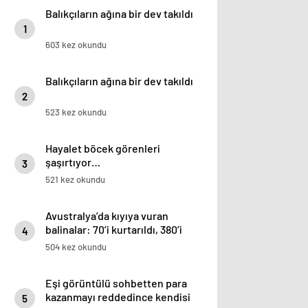
Balıkçıların ağına bir dev takıldı
1
603 kez okundu
Balıkçıların ağına bir dev takıldı
2
523 kez okundu
Hayalet böcek görenleri
şaşırtıyor…
3
521 kez okundu
Avustralya’da kıyıya vuran
balinalar: 70’i kurtarıldı, 380’i
4
öldü
504 kez okundu
Eşi görüntülü sohbetten para
kazanmayı reddedince kendisi
5