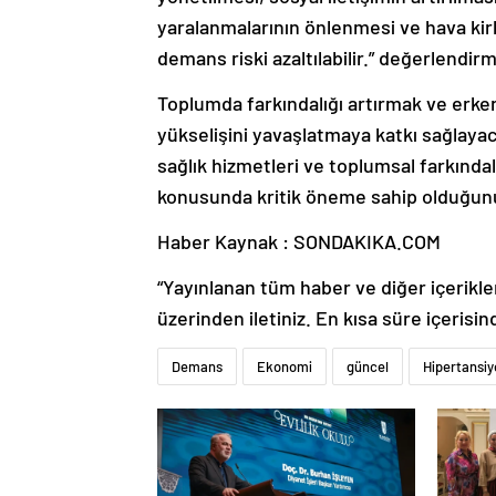
yaralanmalarının önlenmesi ve hava kirlil
demans riski azaltılabilir.” değerlendi
Toplumda farkındalığı artırmak ve erk
yükselişini yavaşlatmaya katkı sağlaya
sağlık hizmetleri ve toplumsal farkınd
konusunda kritik öneme sahip olduğunu
Haber Kaynak : SONDAKIKA.COM
“Yayınlanan tüm haber ve diğer içerikler i
üzerinden iletiniz. En kısa süre içerisin
Demans
Ekonomi
güncel
Hipertansiy