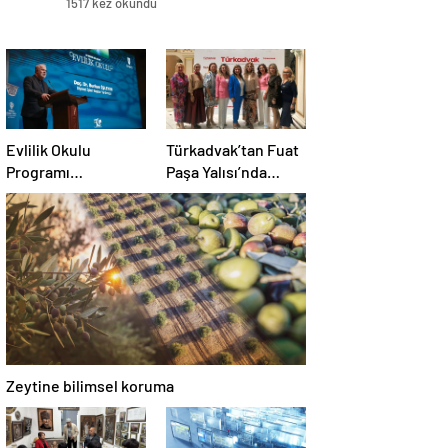
1517 kez okundu
Evlilik Okulu
Türkadvak’tan Fuat
Programı
Paşa Yalısı’nda
Tamamlandı
anlamlı brunch
Zeytine bilimsel koruma