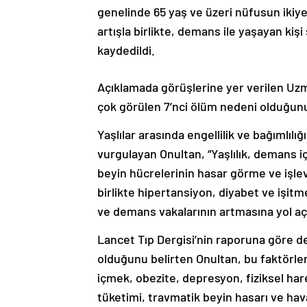
genelinde 65 yaş ve üzeri nüfusun ikiye
artışla birlikte, demans ile yaşayan ki
kaydedildi.
Açıklamada görüşlerine yer verilen Uz
çok görülen 7’nci ölüm nedeni olduğunu ve
Yaşlılar arasında engellilik ve bağımlı
vurgulayan Onultan, “Yaşlılık, demans iç
beyin hücrelerinin hasar görme ve işlev
birlikte hipertansiyon, diyabet ve işitm
ve demans vakalarının artmasına yol açar
Lancet Tıp Dergisi’nin raporuna göre dem
olduğunu belirten Onultan, bu faktörler
içmek, obezite, depresyon, fiziksel harek
tüketimi, travmatik beyin hasarı ve hava 