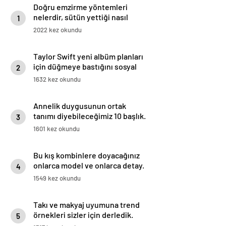
Doğru emzirme yöntemleri
nelerdir, sütün yettiği nasıl
1
anlaşılır?
2022 kez okundu
Taylor Swift yeni albüm planları
için düğmeye bastığını sosyal
2
medyadan duyurdu!
1632 kez okundu
Annelik duygusunun ortak
tanımı diyebileceğimiz 10 başlık.
3
1601 kez okundu
Bu kış kombinlere doyacağınız
onlarca model ve onlarca detay.
4
1549 kez okundu
Takı ve makyaj uyumuna trend
örnekleri sizler için derledik.
5