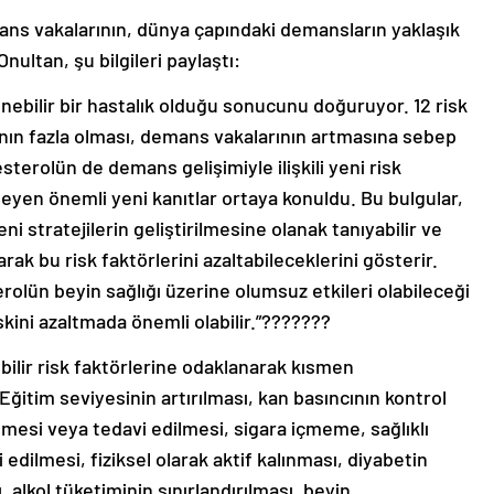
emans vakalarının, dünya çapındaki demansların yaklaşık
ultan, şu bilgileri paylaştı:
enebilir bir hastalık olduğu sonucunu doğuruyor. 12 risk
ının fazla olması, demans vakalarının artmasına sebep
terolün de demans gelişimiyle ilişkili yeni risk
leyen önemli yeni kanıtlar ortaya konuldu. Bu bulgular,
 stratejilerin geliştirilmesine olanak tanıyabilir ve
arak bu risk faktörlerini azaltabileceklerini gösterir.
rolün beyin sağlığı üzerine olumsuz etkileri olabileceği
kini azaltmada önemli olabilir.”???????
bilir risk faktörlerine odaklanarak kısmen
“Eğitim seviyesinin artırılması, kan basıncının kontrol
nmesi veya tedavi edilmesi, sigara içmeme, sağlıklı
dilmesi, fiziksel olarak aktif kalınması, diyabetin
, alkol tüketiminin sınırlandırılması, beyin