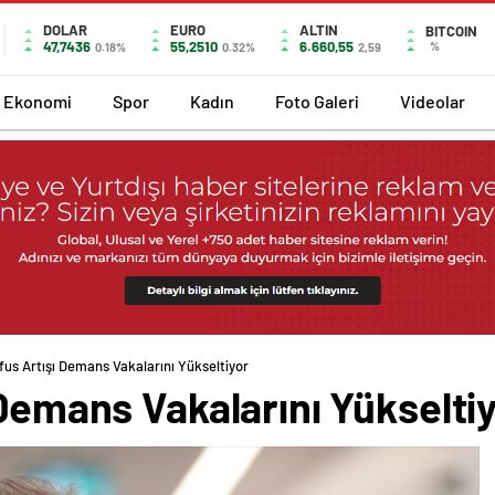
DOLAR
EURO
ALTIN
BITCOIN
47,7436
55,2510
6.660,55
%
0.18%
0.32%
2,59
Ekonomi
Spor
Kadın
Foto Galeri
Videolar
fus Artışı Demans Vakalarını Yükseltiyor
 Demans Vakalarını Yükselti