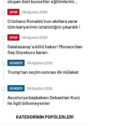
oluşan özel kuvvetler eğitimlerini
başlattı.
SPOR
08 Ağustos 2026
Cristiano Ronaldo’nun akıllara zarar
tüm kariyerinin istatistiğini çıkardık !
SPOR
08 Ağustos 2026
Galatasaray’a kötü haber! Monaco’dan
flaş Onyekuru kararı.
GÜNDEM
08 Ağustos 2026
Trump’tan seçim sonrası ilk mülakat
GÜNDEM
08 Ağustos 2026
Avusturya başbakanı Sebastian Kurz
ile ilgili bilinmeyenler
KATEGORİNİN POPÜLERLERİ