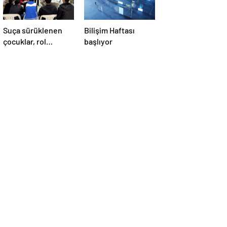
Suça sürüklenen
Bilişim Haftası
çocuklar, rol
başlıyor
modellerle hayata
hazırlanıyor