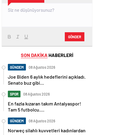
GÖNDER
SON DAKİKA
HABERLERİ
GÜNDEM
08 Ağustos 2026
Joe Biden 6 aylık hedeflerini açıkladı.
Senato buz gibi…
SPOR
08 Ağustos 2026
En fazla kızaran takım Antalyaspor!
Tam 5 futbolcu….
GÜNDEM
08 Ağustos 2026
Norweç silahlı kuvvetleri kadınlardan