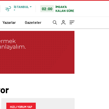
İMSAK'A
İSTANBUL
02:00
KALAN SÜRE
°
Yazarlar
Gazeteler
yor
HIZLI YORUM YAP