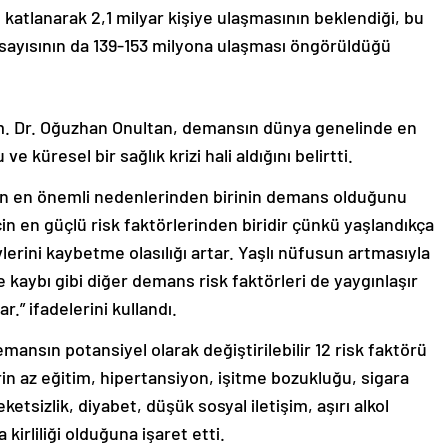
 katlanarak 2,1 milyar kişiye ulaşmasının beklendiği, bu
şi sayısının da 139-153 milyona ulaşması öngörüldüğü
m. Dr. Oğuzhan Onultan, demansın dünya genelinde en
 küresel bir sağlık krizi hali aldığını belirtti.
lığın en önemli nedenlerinden birinin demans olduğunu
in en güçlü risk faktörlerinden biridir çünkü yaşlandıkça
lerini kaybetme olasılığı artar. Yaşlı nüfusun artmasıyla
e kaybı gibi diğer demans risk faktörleri de yaygınlaşır
.” ifadelerini kullandı.
ansın potansiyel olarak değiştirilebilir 12 risk faktörü
in az eğitim, hipertansiyon, işitme bozukluğu, sigara
etsizlik, diyabet, düşük sosyal iletişim, aşırı alkol
kirliliği olduğuna işaret etti.