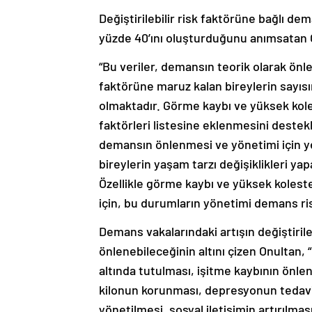
Değiştirilebilir risk faktörüne bağlı d
yüzde 40’ını oluşturduğunu anımsatan On
“Bu veriler, demansın teorik olarak önl
faktörüne maruz kalan bireylerin sayıs
olmaktadır. Görme kaybı ve yüksek koles
faktörleri listesine eklenmesini destek
demansın önlenmesi ve yönetimi için yeni
bireylerin yaşam tarzı değişiklikleri yap
Özellikle görme kaybı ve yüksek koleste
için, bu durumların yönetimi demans ris
Demans vakalarındaki artışın değiştirile
önlenebileceğinin altını çizen Onultan, 
altında tutulması, işitme kaybının önle
kilonun korunması, depresyonun tedavi e
yönetilmesi, sosyal iletişimin artırılması