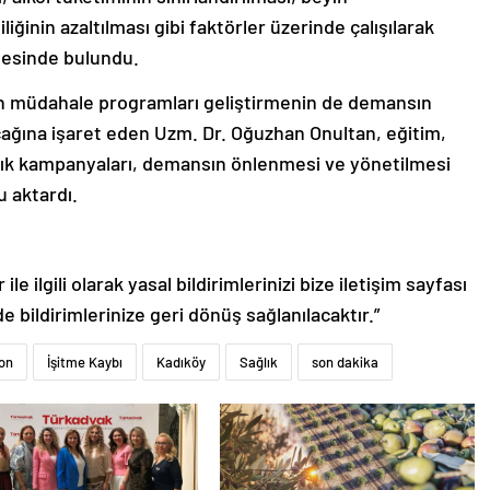
iğinin azaltılması gibi faktörler üzerinde çalışılarak
rmesinde bulundu.
en müdahale programları geliştirmenin de demansın
cağına işaret eden Uzm. Dr. Oğuzhan Onultan, eğitim,
alık kampanyaları, demansın önlenmesi ve yönetilmesi
 aktardı.
le ilgili olarak yasal bildirimlerinizi bize iletişim sayfası
de bildirimlerinize geri dönüş sağlanılacaktır.”
on
İşitme Kaybı
Kadıköy
Sağlık
son dakika