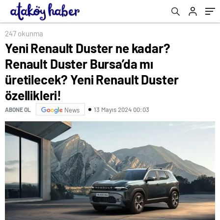
Duster özellikleri!
fazla gözaltı var
oldu: Can güvenliğim yok
247 okunma
Yeni Renault Duster ne kadar?
Renault Duster Bursa’da mı
üretilecek? Yeni Renault Duster
özellikleri!
13 Mayıs 2024 00:03
ABONE OL
News