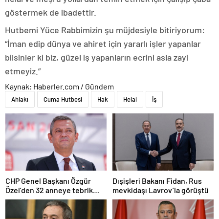
göstermek de ibadettir.
Hutbemi Yüce Rabbimizin şu müjdesiyle bitiriyorum:
“İman edip dünya ve ahiret için yararlı işler yapanlar
bilsinler ki biz, güzel iş yapanların ecrini asla zayi
etmeyiz.”
Kaynak: Haberler.com / Gündem
Ahlakı
Cuma Hutbesi
Hak
Helal
İş
CHP Genel Başkanı Özgür
Dışişleri Bakanı Fidan, Rus
Özel’den 32 anneye tebrik
mevkidaşı Lavrov’la görüştü
telefonu