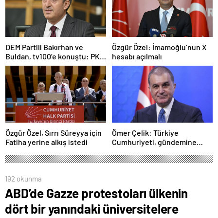
DEM Partili Bakırhan ve
Özgür Özel: İmamoğlu’nun X
Buldan, tv100’e konuştu: PKK
hesabı açılmalı
ne zaman kendini feshedecek
Özgür Özel, Sırrı Süreyya için
Ömer Çelik: Türkiye
Fatiha yerine alkış istedi
Cumhuriyeti, gündemine
hakimdir
192 okunma
ABD’de Gazze protestoları ülkenin
dört bir yanındaki üniversitelere