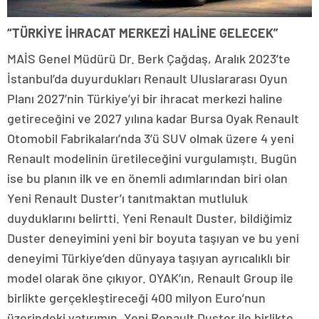
“TÜRKİYE İHRACAT MERKEZİ HALİNE GELECEK”
MAİS Genel Müdürü Dr. Berk Çağdaş, Aralık 2023’te
İstanbul’da duyurdukları Renault Uluslararası Oyun
Planı 2027’nin Türkiye’yi bir ihracat merkezi haline
getireceğini ve 2027 yılına kadar Bursa Oyak Renault
Otomobil Fabrikaları’nda 3’ü SUV olmak üzere 4 yeni
Renault modelinin üretileceğini vurgulamıştı. Bugün
ise bu planın ilk ve en önemli adımlarından biri olan
Yeni Renault Duster’ı tanıtmaktan mutluluk
duyduklarını belirtti. Yeni Renault Duster, bildiğimiz
Duster deneyimini yeni bir boyuta taşıyan ve bu yeni
deneyimi Türkiye’den dünyaya taşıyan ayrıcalıklı bir
model olarak öne çıkıyor. OYAK’ın, Renault Group ile
birlikte gerçekleştireceği 400 milyon Euro’nun
üzerindeki yatırımın, Yeni Renault Duster ile birlikte