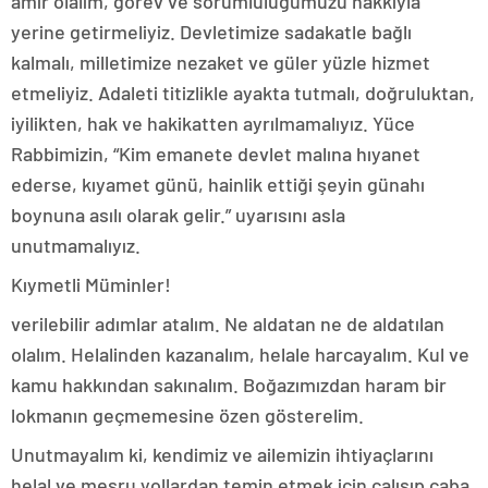
amir olalım, görev ve sorumluluğumuzu hakkıyla
yerine getirmeliyiz. Devletimize sadakatle bağlı
kalmalı, milletimize nezaket ve güler yüzle hizmet
etmeliyiz. Adaleti titizlikle ayakta tutmalı, doğruluktan,
iyilikten, hak ve hakikatten ayrılmamalıyız. Yüce
Rabbimizin, “Kim emanete devlet malına hıyanet
ederse, kıyamet günü, hainlik ettiği şeyin günahı
boynuna asılı olarak gelir.” uyarısını asla
unutmamalıyız.
Kıymetli Müminler!
verilebilir adımlar atalım. Ne aldatan ne de aldatılan
olalım. Helalinden kazanalım, helale harcayalım. Kul ve
kamu hakkından sakınalım. Boğazımızdan haram bir
lokmanın geçmemesine özen gösterelim.
Unutmayalım ki, kendimiz ve ailemizin ihtiyaçlarını
helal ve meşru yollardan temin etmek için çalışıp çaba