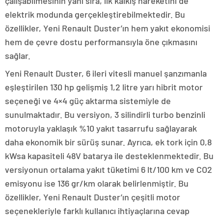
çalışabilmesinin yanı sıra, ilk kalkış hareketini de
elektrik modunda gerçekleştirebilmektedir. Bu
özellikler, Yeni Renault Duster’ın hem yakıt ekonomisi
hem de çevre dostu performansıyla öne çıkmasını
sağlar.
Yeni Renault Duster, 6 ileri vitesli manuel şanzımanla
eşleştirilen 130 hp gelişmiş 1,2 litre yarı hibrit motor
seçeneği ve 4×4 güç aktarma sistemiyle de
sunulmaktadır. Bu versiyon, 3 silindirli turbo benzinli
motoruyla yaklaşık %10 yakıt tasarrufu sağlayarak
daha ekonomik bir sürüş sunar. Ayrıca, ek tork için 0,8
kWsa kapasiteli 48V batarya ile desteklenmektedir. Bu
versiyonun ortalama yakıt tüketimi 6 lt/100 km ve CO2
emisyonu ise 136 gr/km olarak belirlenmiştir. Bu
özellikler, Yeni Renault Duster’ın çeşitli motor
seçenekleriyle farklı kullanıcı ihtiyaçlarına cevap