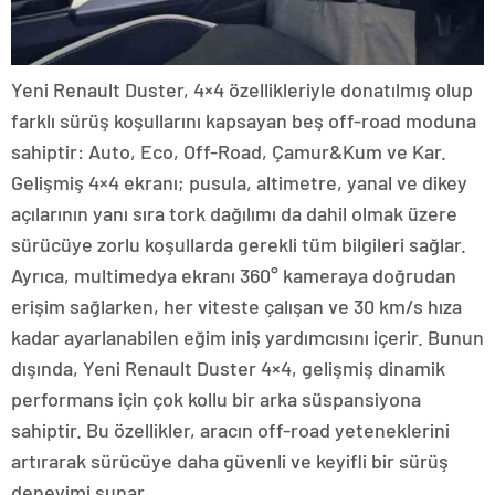
Yeni Renault Duster, 4×4 özellikleriyle donatılmış olup
farklı sürüş koşullarını kapsayan beş off-road moduna
sahiptir: Auto, Eco, Off-Road, Çamur&Kum ve Kar.
Gelişmiş 4×4 ekranı; pusula, altimetre, yanal ve dikey
açılarının yanı sıra tork dağılımı da dahil olmak üzere
sürücüye zorlu koşullarda gerekli tüm bilgileri sağlar.
Ayrıca, multimedya ekranı 360° kameraya doğrudan
erişim sağlarken, her viteste çalışan ve 30 km/s hıza
kadar ayarlanabilen eğim iniş yardımcısını içerir. Bunun
dışında, Yeni Renault Duster 4×4, gelişmiş dinamik
performans için çok kollu bir arka süspansiyona
sahiptir. Bu özellikler, aracın off-road yeteneklerini
artırarak sürücüye daha güvenli ve keyifli bir sürüş
deneyimi sunar.