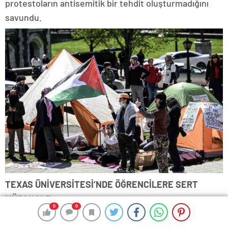
protestoların antisemitik bir tehdit oluşturmadığını
savundu.
TEXAS ÜNİVERSİTESİ’NDE ÖĞRENCİLERE SERT
MÜDAHALE
0
0
0
0
0
0
0
0
Filistin’e destek gösterisi düzenleyen ABD’deki Texas