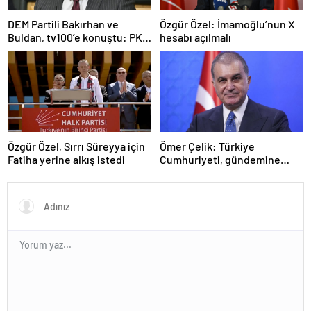
DEM Partili Bakırhan ve
Özgür Özel: İmamoğlu’nun X
Buldan, tv100’e konuştu: PKK
hesabı açılmalı
ne zaman kendini feshedecek
Özgür Özel, Sırrı Süreyya için
Ömer Çelik: Türkiye
Fatiha yerine alkış istedi
Cumhuriyeti, gündemine
hakimdir