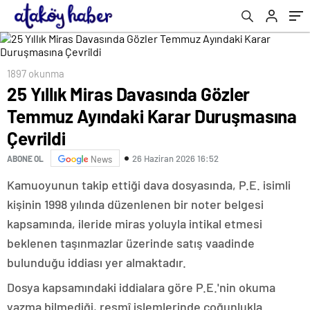
1897 okunma
25 Yıllık Miras Davasında Gözler
Temmuz Ayındaki Karar Duruşmasına
Çevrildi
26 Haziran 2026 16:52
ABONE OL
News
Kamuoyunun takip ettiği dava dosyasında, P.E. isimli
kişinin 1998 yılında düzenlenen bir noter belgesi
kapsamında, ileride miras yoluyla intikal etmesi
beklenen taşınmazlar üzerinde satış vaadinde
bulunduğu iddiası yer almaktadır.
Dosya kapsamındaki iddialara göre P.E.'nin okuma
yazma bilmediği, resmî işlemlerinde çoğunlukla