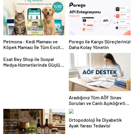
Petmona : Kedi Maması ve
Porego ile Kargo Süreçlerinizi
Köpek Maması İle Tüm Evcil
Daha Kolay Yönetin
Hayvan Ürünleri
Esat Bey Shop ile Sosyal
Medya Hizmetlerinde Güçlü
Panel Deneyimi
Aradığınız Tüm AÖF Sınav
Soruları ve Canlı Açıköğretim
Forumu Burada
Ortopodoloji İle Diyabetik
Ayak Yarası Tedavisi