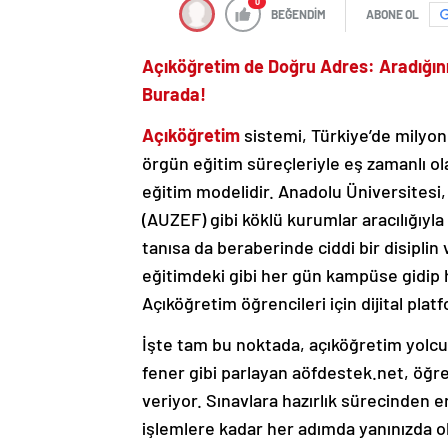
0
BEĞENDİM
ABONE OL
Açıköğretim de Doğru Adres: Aradığın
Burada!
Açıköğretim
sistemi, Türkiye’de milyonl
örgün eğitim süreçleriyle eş zamanlı ol
eğitim modelidir. Anadolu Üniversitesi,
(AUZEF) gibi köklü kurumlar aracılığıyl
tanısa da beraberinde ciddi bir disiplin 
eğitimdeki gibi her gün kampüse gidip 
Açıköğretim öğrencileri için dijital pla
İşte tam bu noktada, açıköğretim yolc
fener gibi parlayan aöfdestek.net, öğren
veriyor. Sınavlara hazırlık sürecinden 
işlemlere kadar her adımda yanınızda ol