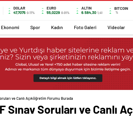
DOLAR
EURO
ALTIN
BITCOIN
47,7075
55,0229
6.584,30
%
0.17%
0.01%
1,41
Ekonomi
Spor
Kadın
Foto Galeri
Videolar
oruları ve Canlı Açıköğretim Forumu Burada
F Sınav Soruları ve Canlı 