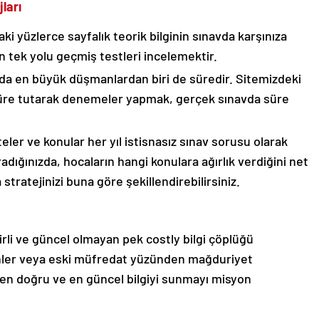
ları
ki yüzlerce sayfalık teorik bilginin sınavda karşınıza
n tek yolu geçmiş testleri incelemektir.
a en büyük düşmanlardan biri de süredir. Sitemizdeki
üre tutarak denemeler yapmak, gerçek sınavda süre
.
eler ve konular her yıl istisnasız sınav sorusu olarak
radığınızda, hocaların hangi konulara ağırlık verdiğini net
 stratejinizi buna göre şekillendirebilirsiniz.
kirli ve güncel olmayan pek costly bilgi çöplüğü
rihler veya eski müfredat yüzünden mağduriyet
n doğru ve en güncel bilgiyi sunmayı misyon