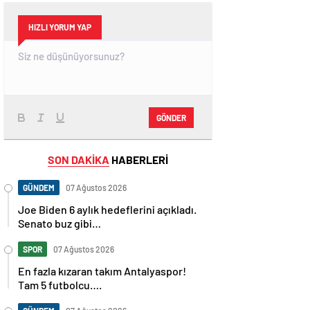
HIZLI YORUM YAP
GÖNDER
SON DAKİKA
HABERLERİ
GÜNDEM
07 Ağustos 2026
Joe Biden 6 aylık hedeflerini açıkladı.
Senato buz gibi…
SPOR
07 Ağustos 2026
En fazla kızaran takım Antalyaspor!
Tam 5 futbolcu….