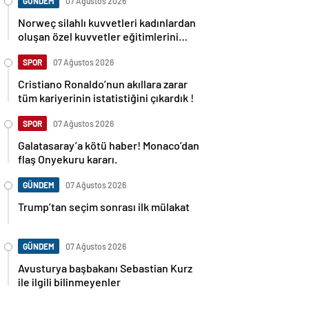
GÜNDEM
07 Ağustos 2026
Norweç silahlı kuvvetleri kadınlardan
oluşan özel kuvvetler eğitimlerini
başlattı.
SPOR
07 Ağustos 2026
Cristiano Ronaldo’nun akıllara zarar
tüm kariyerinin istatistiğini çıkardık !
SPOR
07 Ağustos 2026
Galatasaray’a kötü haber! Monaco’dan
flaş Onyekuru kararı.
GÜNDEM
07 Ağustos 2026
Trump’tan seçim sonrası ilk mülakat
GÜNDEM
07 Ağustos 2026
Avusturya başbakanı Sebastian Kurz
ile ilgili bilinmeyenler