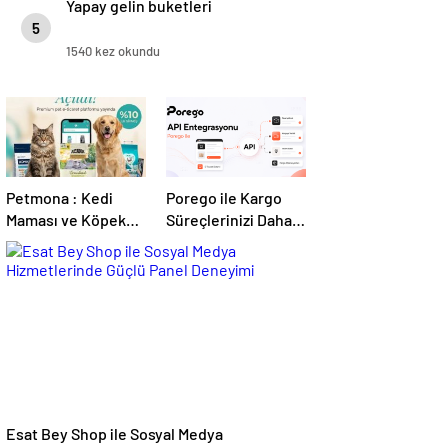
Yapay gelin buketleri
5
1540 kez okundu
Petmona : Kedi
Porego ile Kargo
Maması ve Köpek
Süreçlerinizi Daha
Maması İle Tüm
Kolay Yönetin
Evcil Hayvan
Ürünleri
Esat Bey Shop ile Sosyal Medya