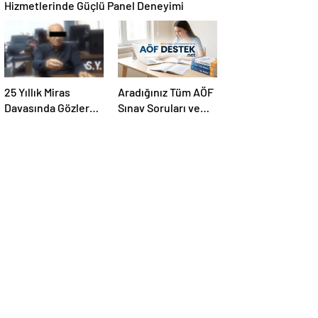
Hizmetlerinde Güçlü Panel Deneyimi
25 Yıllık Miras
Aradığınız Tüm AÖF
Davasında Gözler
Sınav Soruları ve
Temmuz Ayındaki
Canlı Açıköğretim
Karar Duruşmasına
Forumu Burada
Çevrildi