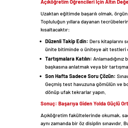
Açıköğretim Öğrencileri İçin Altın Değ
Uzaktan eğitimde başarılı olmak, örgün
Topluluğun yıllara dayanan tecrübeleri
kısaltacaktır:
Düzenli Takip Edin:
Ders kitaplarını 
ünite bitiminde o üniteye ait testleri
Tartışmalara Katılın:
Anlamadığınız b
başkasına anlatmak veya bir tartışmad
Son Hafta Sadece Soru Çözün:
Sınav
Geçmiş test havuzuna gömülün ve bol b
dönüp ufak tekrarlar yapın.
Sonuç: Başarıya Giden Yolda Güçlü Ort
Açıköğretim fakültelerinde okumak, sa
aynı zamanda bir öz disiplin sınavıdır. B