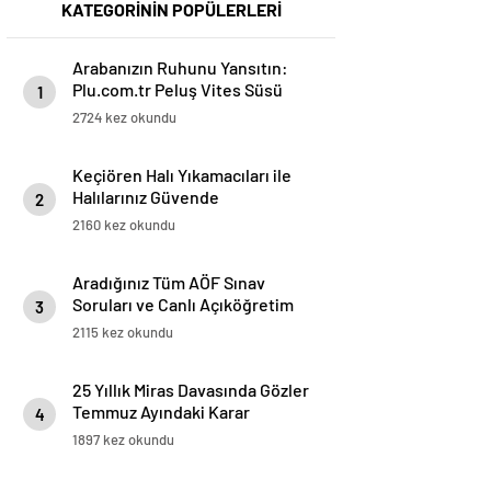
KATEGORİNİN POPÜLERLERİ
Arabanızın Ruhunu Yansıtın:
Plu.com.tr Peluş Vites Süsü
1
Modelleri
2724 kez okundu
Keçiören Halı Yıkamacıları ile
Halılarınız Güvende
2
2160 kez okundu
Aradığınız Tüm AÖF Sınav
Soruları ve Canlı Açıköğretim
3
Forumu Burada
2115 kez okundu
25 Yıllık Miras Davasında Gözler
Temmuz Ayındaki Karar
4
Duruşmasına Çevrildi
1897 kez okundu