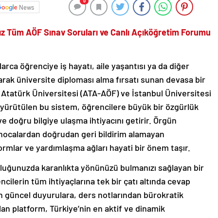
0
News
ız Tüm AÖF Sınav Soruları ve Canlı Açıköğretim Forumu
arca öğrenciye iş hayatı, aile yaşantısı ya da diğer
arak üniversite diploması alma fırsatı sunan devasa bir
 Atatürk Üniversitesi (ATA-AÖF) ve İstanbul Üniversitesi
a yürütülen bu sistem, öğrencilere büyük bir özgürlük
ve doğru bilgiye ulaşma ihtiyacını getirir. Örgün
hocalardan doğrudan geri bildirim alamayan
tformlar ve yardımlaşma ağları hayati bir önem taşır.
uluğunuzda karanlıkta yönünüzü bulmanızı sağlayan bir
cilerin tüm ihtiyaçlarına tek bir çatı altında cevap
en güncel duyurulara, ders notlarından bürokratik
an platform, Türkiye’nin en aktif ve dinamik