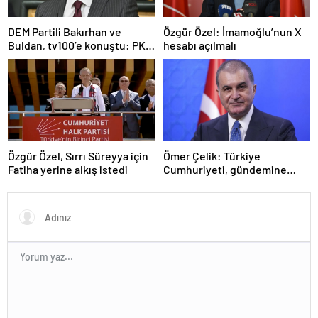
DEM Partili Bakırhan ve
Özgür Özel: İmamoğlu’nun X
Buldan, tv100’e konuştu: PKK
hesabı açılmalı
ne zaman kendini feshedecek
Özgür Özel, Sırrı Süreyya için
Ömer Çelik: Türkiye
Fatiha yerine alkış istedi
Cumhuriyeti, gündemine
hakimdir