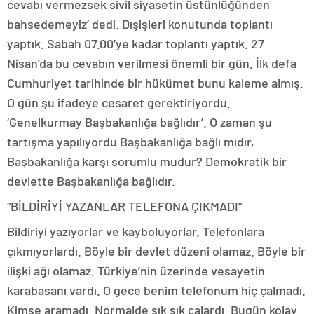
cevabı vermezsek sivil siyasetin üstünlüğünden
bahsedemeyiz’ dedi. Dışişleri konutunda toplantı
yaptık. Sabah 07.00’ye kadar toplantı yaptık. 27
Nisan’da bu cevabın verilmesi önemli bir gün. İlk defa
Cumhuriyet tarihinde bir hükümet bunu kaleme almış.
O gün şu ifadeye cesaret gerektiriyordu.
‘Genelkurmay Başbakanlığa bağlıdır’. O zaman şu
tartışma yapılıyordu Başbakanlığa bağlı mıdır,
Başbakanlığa karşı sorumlu mudur? Demokratik bir
devlette Başbakanlığa bağlıdır.
“BİLDİRİYİ YAZANLAR TELEFONA ÇIKMADI”
Bildiriyi yazıyorlar ve kayboluyorlar. Telefonlara
çıkmıyorlardı. Böyle bir devlet düzeni olamaz. Böyle bir
ilişki ağı olamaz. Türkiye’nin üzerinde vesayetin
karabasanı vardı. O gece benim telefonum hiç çalmadı.
Kimse aramadı. Normalde sık sık çalardı. Bugün kolay