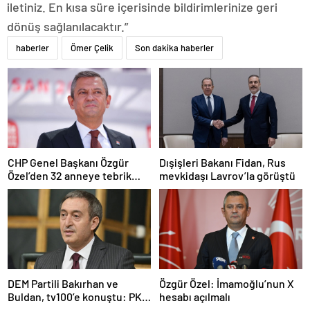
iletiniz. En kısa süre içerisinde bildirimlerinize geri
dönüş sağlanılacaktır.”
haberler
Ömer Çelik
Son dakika haberler
CHP Genel Başkanı Özgür
Dışişleri Bakanı Fidan, Rus
Özel’den 32 anneye tebrik
mevkidaşı Lavrov’la görüştü
telefonu
DEM Partili Bakırhan ve
Özgür Özel: İmamoğlu’nun X
Buldan, tv100’e konuştu: PKK
hesabı açılmalı
ne zaman kendini feshedecek