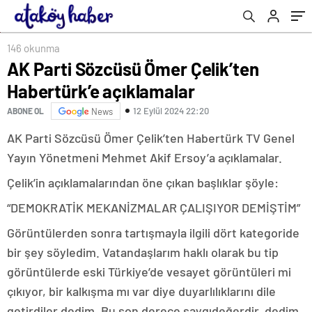
146 okunma
AK Parti Sözcüsü Ömer Çelik’ten
Habertürk’e açıklamalar
12 Eylül 2024 22:20
ABONE OL
News
AK Parti Sözcüsü Ömer Çelik’ten Habertürk TV Genel
Yayın Yönetmeni Mehmet Akif Ersoy’a açıklamalar.
Çelik’in açıklamalarından öne çıkan başlıklar şöyle:
“DEMOKRATİK MEKANİZMALAR ÇALIŞIYOR DEMİŞTİM”
Görüntülerden sonra tartışmayla ilgili dört kategoride
bir şey söyledim. Vatandaşlarım haklı olarak bu tip
görüntülerde eski Türkiye’de vesayet görüntüleri mi
çıkıyor, bir kalkışma mı var diye duyarlılıklarını dile
getirdiler dedim. Bu son derece saygıdeğerdir, dedim.