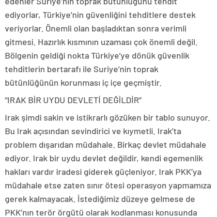
edenler Suriye’nin toprak bütünlüğünü tehdit
ediyorlar, Türkiye’nin güvenliğini tehditlere destek
veriyorlar. Önemli olan başladıktan sonra verimli
gitmesi. Hazırlık kısmının uzaması çok önemli değil.
Bölgenin geldiği nokta Türkiye’ye dönük güvenlik
tehditlerin bertarafı ile Suriye’nin toprak
bütünlüğünün korunması iç içe geçmiştir.
“IRAK BİR UYDU DEVLETİ DEĞİLDİR”
Irak şimdi sakin ve istikrarlı gözüken bir tablo sunuyor.
Bu Irak açısından sevindirici ve kıymetli. Irak’ta
problem dışarıdan müdahale. Birkaç devlet müdahale
ediyor. Irak bir uydu devlet değildir, kendi egemenlik
hakları vardır iradesi giderek güçleniyor. Irak PKK’ya
müdahale etse zaten sınır ötesi operasyon yapmamıza
gerek kalmayacak. İstediğimiz düzeye gelmese de
PKK’nın terör örgütü olarak kodlanması konusunda