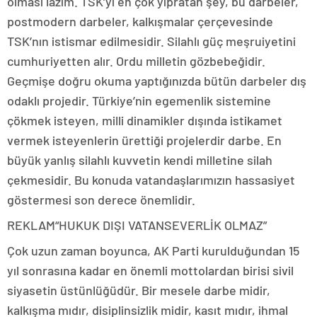
olması lazım. TSK’yı en çok yıpratan şey, bu darbeler,
postmodern darbeler, kalkışmalar çerçevesinde
TSK’nın istismar edilmesidir. Silahlı güç meşruiyetini
cumhuriyetten alır. Ordu milletin gözbebeğidir.
Geçmişe doğru okuma yaptığınızda bütün darbeler dış
odaklı projedir. Türkiye’nin egemenlik sistemine
çökmek isteyen, milli dinamikler dışında istikamet
vermek isteyenlerin ürettiği projelerdir darbe. En
büyük yanlış silahlı kuvvetin kendi milletine silah
çekmesidir. Bu konuda vatandaşlarımızın hassasiyet
göstermesi son derece önemlidir.
REKLAM
“HUKUK DIŞI VATANSEVERLİK OLMAZ”
Çok uzun zaman boyunca, AK Parti kurulduğundan 15
yıl sonrasına kadar en önemli mottolardan birisi sivil
siyasetin üstünlüğüdür. Bir mesele darbe midir,
kalkışma mıdır, disiplinsizlik midir, kasıt mıdır, ihmal