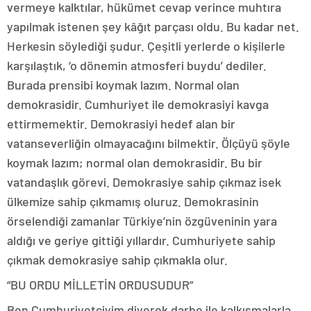
vermeye kalktılar, hükümet cevap verince muhtıra
yapılmak istenen şey kâğıt parçası oldu. Bu kadar net.
Herkesin söylediği şudur. Çeşitli yerlerde o kişilerle
karşılaştık, ‘o dönemin atmosferi buydu’ dediler.
Burada prensibi koymak lazım. Normal olan
demokrasidir. Cumhuriyet ile demokrasiyi kavga
ettirmemektir. Demokrasiyi hedef alan bir
vatanseverliğin olmayacağını bilmektir. Ölçüyü şöyle
koymak lazım; normal olan demokrasidir. Bu bir
vatandaşlık görevi. Demokrasiye sahip çıkmaz isek
ülkemize sahip çıkmamış oluruz. Demokrasinin
örselendiği zamanlar Türkiye’nin özgüveninin yara
aldığı ve geriye gittiği yıllardır. Cumhuriyete sahip
çıkmak demokrasiye sahip çıkmakla olur.
“BU ORDU MİLLETİN ORDUSUDUR”
Ben Cumhuriyetçiyim diyerek darbe ile kalkışmalarla