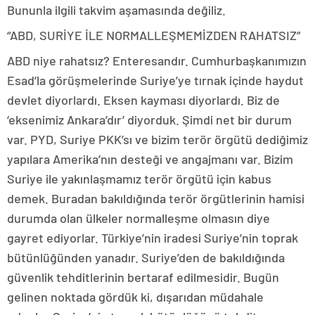
Bununla ilgili takvim aşamasında değiliz.
“ABD, SURİYE İLE NORMALLEŞMEMİZDEN RAHATSIZ”
ABD niye rahatsız? Enteresandır. Cumhurbaşkanımızın
Esad’la görüşmelerinde Suriye’ye tırnak içinde haydut
devlet diyorlardı. Eksen kayması diyorlardı. Biz de
‘eksenimiz Ankara’dır’ diyorduk. Şimdi net bir durum
var. PYD, Suriye PKK’sı ve bizim terör örgütü dediğimiz
yapılara Amerika’nın desteği ve angajmanı var. Bizim
Suriye ile yakınlaşmamız terör örgütü için kabus
demek. Buradan bakıldığında terör örgütlerinin hamisi
durumda olan ülkeler normalleşme olmasın diye
gayret ediyorlar. Türkiye’nin iradesi Suriye’nin toprak
bütünlüğünden yanadır. Suriye’den de bakıldığında
güvenlik tehditlerinin bertaraf edilmesidir. Bugün
gelinen noktada gördük ki, dışarıdan müdahale