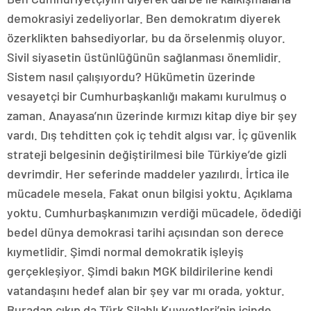
demokrasiyi zedeliyorlar. Ben demokratım diyerek
özerklikten bahsediyorlar, bu da örselenmiş oluyor.
Sivil siyasetin üstünlüğünün sağlanması önemlidir.
Sistem nasıl çalışıyordu? Hükümetin üzerinde
vesayetçi bir Cumhurbaşkanlığı makamı kurulmuş o
zaman. Anayasa’nın üzerinde kırmızı kitap diye bir şey
vardı. Dış tehditten çok iç tehdit algısı var. İç güvenlik
strateji belgesinin değiştirilmesi bile Türkiye’de gizli
devrimdir. Her seferinde maddeler yazılırdı. İrtica ile
mücadele mesela. Fakat onun bilgisi yoktu. Açıklama
yoktu. Cumhurbaşkanımızın verdiği mücadele, ödediği
bedel dünya demokrasi tarihi açısından son derece
kıymetlidir. Şimdi normal demokratik işleyiş
gerçekleşiyor. Şimdi bakın MGK bildirilerine kendi
vatandaşını hedef alan bir şey var mı orada, yoktur.
Buradan çıkıp da Türk Silahlı Kuvvetleri’nin içinde