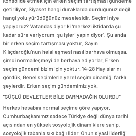
konsolide etmek için erken seçim tartışması gündeme
getiriliyor. Siyaset hangi duraklarda durduğunuz değil
hangi yolu yürüdüğünüz meselesidir. Seçimi niye
yapıyoruz? Vatandaş diyor ki ‘merkezi iktidarda şu
kadar süre veriyorum, şu işleri yapın diyor’. Şu anda
bir erken seçim tartışması yoktur. Sayın
Kılıçdaroğlu’nun helalleşmesi nasıl berhava olmuşsa,
şimdi normalleşmeyi de berhava ediyorlar. Erken
seçim gündemi bizim için yoktur. 14-28 Mayıslarını
gördük. Genel seçimlerle yerel seçim dinamiği farklı
şeylerdir. Erken seçim gündemimiz yok.
“GÜÇLÜ DEVLETLER BİLE DARMADAĞIN OLURDU”
Herkes hesabını normal seçime göre yapıyor.
Cumhurbaşkanımız sadece Türkiye değil dünya tarihi
açısından en yüksek sosyolojik dinamiklere sahip,
sosyolojik tabanla sıkı bağlı lider. Onun siyasi liderliği