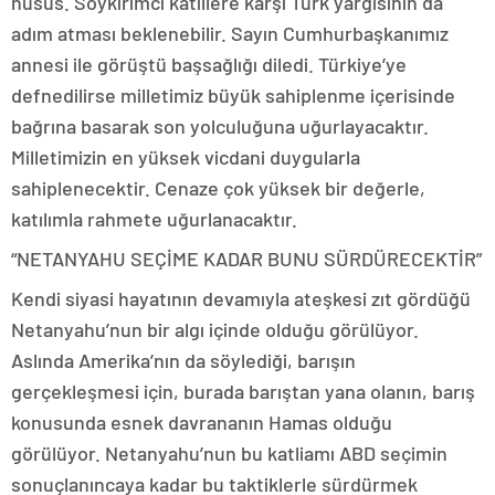
husus. Soykırımcı katillere karşı Türk yargısının da
adım atması beklenebilir. Sayın Cumhurbaşkanımız
annesi ile görüştü başsağlığı diledi. Türkiye’ye
defnedilirse milletimiz büyük sahiplenme içerisinde
bağrına basarak son yolculuğuna uğurlayacaktır.
Milletimizin en yüksek vicdani duygularla
sahiplenecektir. Cenaze çok yüksek bir değerle,
katılımla rahmete uğurlanacaktır.
“NETANYAHU SEÇİME KADAR BUNU SÜRDÜRECEKTİR”
Kendi siyasi hayatının devamıyla ateşkesi zıt gördüğü
Netanyahu’nun bir algı içinde olduğu görülüyor.
Aslında Amerika’nın da söylediği, barışın
gerçekleşmesi için, burada barıştan yana olanın, barış
konusunda esnek davrananın Hamas olduğu
görülüyor. Netanyahu’nun bu katliamı ABD seçimin
sonuçlanıncaya kadar bu taktiklerle sürdürmek