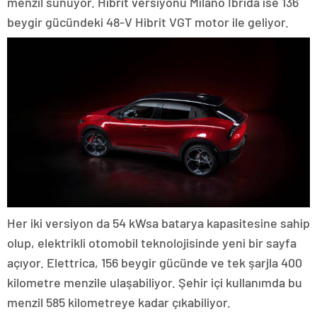
menzil sunuyor. Hibrit versiyonu Milano İbrida ise 136
beygir gücündeki 48-V Hibrit VGT motor ile geliyor.
Her iki versiyon da 54 kWsa batarya kapasitesine sahip
olup, elektrikli otomobil teknolojisinde yeni bir sayfa
açıyor. Elettrica, 156 beygir gücünde ve tek şarjla 400
kilometre menzile ulaşabiliyor. Şehir içi kullanımda bu
menzil 585 kilometreye kadar çıkabiliyor.