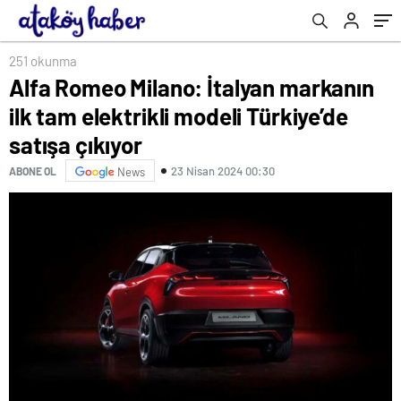
251 okunma
Alfa Romeo Milano: İtalyan markanın
ilk tam elektrikli modeli Türkiye’de
satışa çıkıyor
23 Nisan 2024 00:30
ABONE OL
News