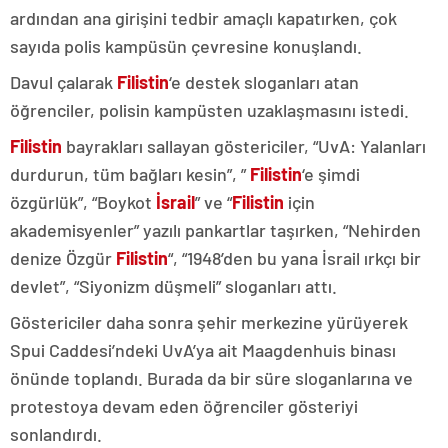
ardından ana girişini tedbir amaçlı kapatırken, çok
sayıda polis kampüsün çevresine konuşlandı.
Davul çalarak
Filistin
‘e destek sloganları atan
öğrenciler, polisin kampüsten uzaklaşmasını istedi.
Filistin
bayrakları sallayan göstericiler, “UvA: Yalanları
durdurun, tüm bağları kesin”, ”
Filistin
‘e şimdi
özgürlük”, “Boykot
İsrail
” ve “
Filistin
için
akademisyenler” yazılı pankartlar taşırken, “Nehirden
denize Özgür
Filistin
“, “1948’den bu yana İsrail ırkçı bir
devlet”, “Siyonizm düşmeli” sloganları attı.
Göstericiler daha sonra şehir merkezine yürüyerek
Spui Caddesi’ndeki UvA’ya ait Maagdenhuis binası
önünde toplandı. Burada da bir süre sloganlarına ve
protestoya devam eden öğrenciler gösteriyi
sonlandırdı.