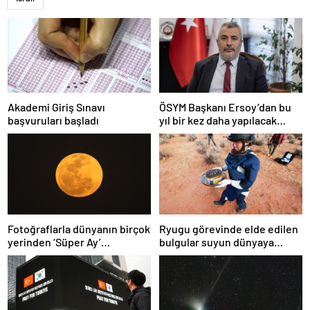
Akademi Giriş Sınavı
ÖSYM Başkanı Ersoy’dan bu
başvuruları başladı
yıl bir kez daha yapılacak
YDS’ye ilişkin açıklama
Fotoğraflarla dünyanın birçok
Ryugu görevinde elde edilen
yerinden ‘Süper Ay’
bulgular suyun dünyaya
manzaraları
asteroitlerce getirilmiş
olabileceğini gösteriyor