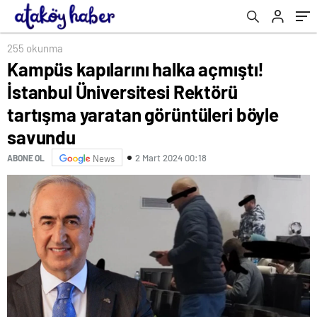
görüntüleri böyle savundu
255 okunma
Kampüs kapılarını halka açmıştı!
İstanbul Üniversitesi Rektörü
tartışma yaratan görüntüleri böyle
savundu
2 Mart 2024 00:18
ABONE OL
News