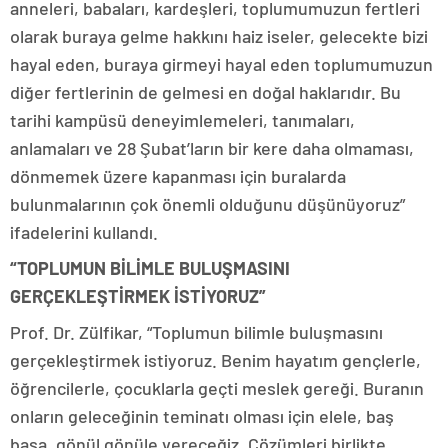
anneleri, babaları, kardeşleri, toplumumuzun fertleri
olarak buraya gelme hakkını haiz iseler, gelecekte bizi
hayal eden, buraya girmeyi hayal eden toplumumuzun
diğer fertlerinin de gelmesi en doğal haklarıdır. Bu
tarihi kampüsü deneyimlemeleri, tanımaları,
anlamaları ve 28 Şubat’ların bir kere daha olmaması,
dönmemek üzere kapanması için buralarda
bulunmalarının çok önemli olduğunu düşünüyoruz”
ifadelerini kullandı.
“TOPLUMUN BİLİMLE BULUŞMASINI
GERÇEKLEŞTİRMEK İSTİYORUZ”
Prof. Dr. Zülfikar, “Toplumun bilimle buluşmasını
gerçekleştirmek istiyoruz. Benim hayatım gençlerle,
öğrencilerle, çocuklarla geçti meslek gereği. Buranın
onların geleceğinin teminatı olması için elele, baş
başa, gönül gönüle vereceğiz. Çözümleri birlikte