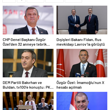
CHP Genel Başkanı Özgür
Dışişleri Bakanı Fidan, Rus
Özel’den 32 anneye tebrik
mevkidaşı Lavrov’la görüştü
telefonu
DEM Partili Bakırhan ve
Özgür Özel: İmamoğlu’nun X
Buldan, tv100’e konuştu: PKK
hesabı açılmalı
ne zaman kendini feshedecek