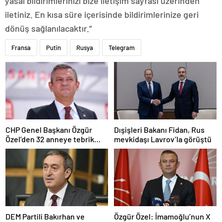
yasal bildirimlerinizi bize iletişim sayfası üzerinden
iletiniz. En kısa süre içerisinde bildirimlerinize geri
dönüş sağlanılacaktır.”
Fransa
Putin
Rusya
Telegram
CHP Genel Başkanı Özgür
Dışişleri Bakanı Fidan, Rus
Özel’den 32 anneye tebrik
mevkidaşı Lavrov’la görüştü
telefonu
DEM Partili Bakırhan ve
Özgür Özel: İmamoğlu’nun X