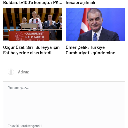
Buldan, tv100’e konuştu: PKK
hesabı açılmalı
ne zaman kendini feshedecek
Özgür Özel, Sırrı Süreyya için
Ömer Çelik: Türkiye
Fatiha yerine alkış istedi
Cumhuriyeti, gündemine
hakimdir
En az 10 karakter gerekli