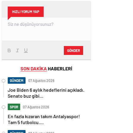
HIZLI YORUM YAP
GÖNDER
SON DAKİKA
HABERLERİ
GÜNDEM
07 Ağustos 2026
Joe Biden 6 aylık hedeflerini açıkladı.
Senato buz gibi…
SPOR
07 Ağustos 2026
En fazla kızaran takım Antalyaspor!
Tam 5 futbolcu….