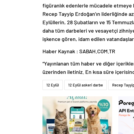
figüranlık edenlerle mücadele etmeye 
Recep Tayyip Erdoğan’ın liderliğinde azi
Eylüllerin, 28 Şubatların ve 15 Temmu
daha tüm darbeleri ve vesayetçi zihniye
işkence gören, idam edilen vatandaşlar
Haber Kaynak : SABAH.COM.TR
“Yayınlanan tüm haber ve diğer içerikler i
üzerinden iletiniz. En kısa süre içerisin
12 Eylül
12 Eylül askeri darbe
Recep Tayyi