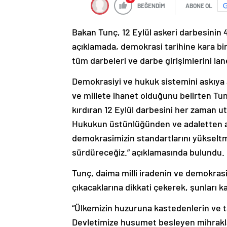
BEĞENDİM
ABONE OL
Bakan Tunç, 12 Eylül askeri darbesinin 4
açıklamada, demokrasi tarihine kara bir 
tüm darbeleri ve darbe girişimlerini lan
Demokrasiyi ve hukuk sistemini askıya a
ve millete ihanet olduğunu belirten Tunç,
kırdıran 12 Eylül darbesini her zaman u
Hukukun üstünlüğünden ve adaletten ay
demokrasimizin standartlarını yükselt
sürdüreceğiz.” açıklamasında bulundu.
Tunç, daima milli iradenin ve demokrasin
çıkacaklarına dikkati çekerek, şunları k
“Ülkemizin huzuruna kastedenlerin ve ta
Devletimize husumet besleyen mihraklar