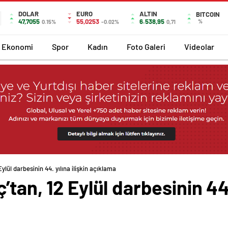
DOLAR
EURO
ALTIN
BITCOIN
47,7055
55,0253
6.538,95
%
0.15%
-0.02%
0,71
Ekonomi
Spor
Kadın
Foto Galeri
Videolar
ylül darbesinin 44. yılına ilişkin açıklama
tan, 12 Eylül darbesinin 44. 