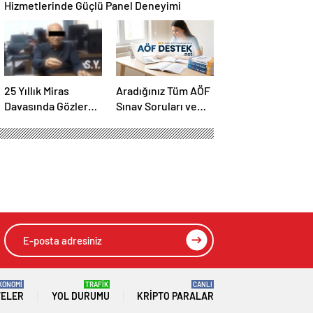
Hizmetlerinde Güçlü Panel Deneyimi
25 Yıllık Miras
Aradığınız Tüm AÖF
Davasında Gözler
Sınav Soruları ve
Temmuz Ayındaki
Canlı Açıköğretim
Karar Duruşmasına
Forumu Burada
Çevrildi
KONOMİ
TRAFİK
CANLI
TELER
YOL DURUMU
KRIPTO PARALAR