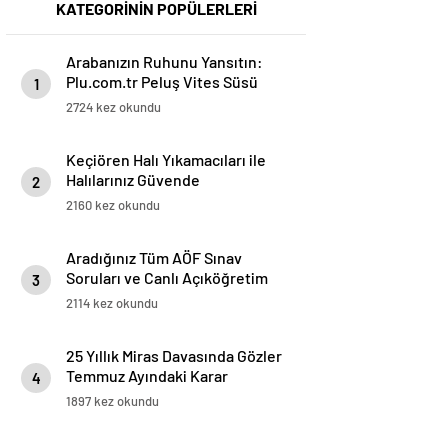
KATEGORİNİN POPÜLERLERİ
Arabanızın Ruhunu Yansıtın:
Plu.com.tr Peluş Vites Süsü
1
Modelleri
2724 kez okundu
Keçiören Halı Yıkamacıları ile
Halılarınız Güvende
2
2160 kez okundu
Aradığınız Tüm AÖF Sınav
Soruları ve Canlı Açıköğretim
3
Forumu Burada
2114 kez okundu
25 Yıllık Miras Davasında Gözler
Temmuz Ayındaki Karar
4
Duruşmasına Çevrildi
1897 kez okundu