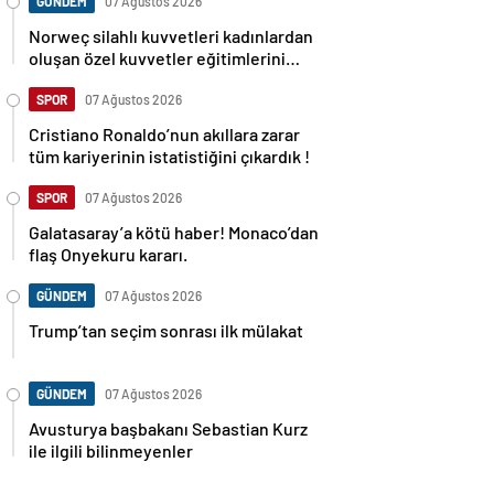
GÜNDEM
07 Ağustos 2026
Norweç silahlı kuvvetleri kadınlardan
oluşan özel kuvvetler eğitimlerini
başlattı.
SPOR
07 Ağustos 2026
Cristiano Ronaldo’nun akıllara zarar
tüm kariyerinin istatistiğini çıkardık !
SPOR
07 Ağustos 2026
Galatasaray’a kötü haber! Monaco’dan
flaş Onyekuru kararı.
GÜNDEM
07 Ağustos 2026
Trump’tan seçim sonrası ilk mülakat
GÜNDEM
07 Ağustos 2026
Avusturya başbakanı Sebastian Kurz
ile ilgili bilinmeyenler