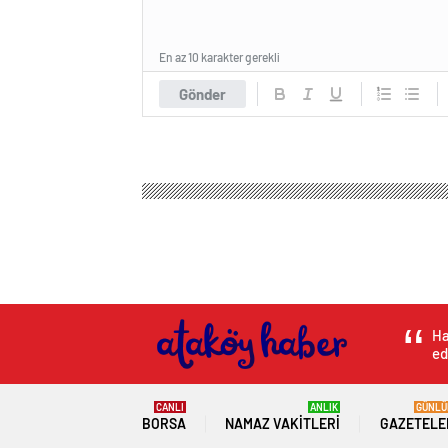
En az 10 karakter gerekli
Gönder
Ha
ed
CANLI
ANLIK
GÜNLÜ
BORSA
NAMAZ VAKITLERI
GAZETELE