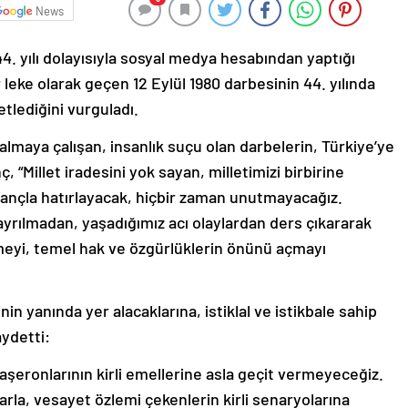
News
4. yılı dolayısıyla sosyal medya hesabından yaptığı
leke olarak geçen 12 Eylül 1980 darbesinin 44. yılında
etlediğini vurguladı.
lmaya çalışan, insanlık suçu olan darbelerin, Türkiye’ye
 “Millet iradesini yok sayan, milletimizi birbirine
tançla hatırlayacak, hiçbir zaman unutmayacağız.
rılmadan, yaşadığımız acı olaylardan ders çıkararak
meyi, temel hak ve özgürlüklerin önünü açmayı
in yanında yer alacaklarına, istiklal ve istikbale sahip
aydetti:
şeronlarının kirli emellerine asla geçit vermeyeceğiz.
la, vesayet özlemi çekenlerin kirli senaryolarına