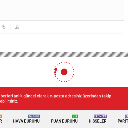
berleri anlık güncel olarak e-posta adresiniz üzerinden takip
ebilirsiniz.
K
TAHMİNİ
LİG
EKONOMİ
E
R
HAVA DURUMU
PUAN DURUMU
HISSELER
PARI