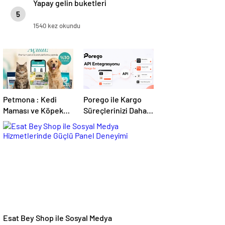
Yapay gelin buketleri
5
1540 kez okundu
Petmona : Kedi
Porego ile Kargo
Maması ve Köpek
Süreçlerinizi Daha
Maması İle Tüm
Kolay Yönetin
Evcil Hayvan
Ürünleri
Esat Bey Shop ile Sosyal Medya