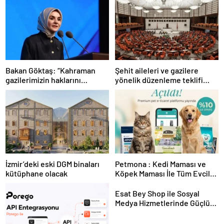
Bakan Göktaş: “Kahraman
Şehit aileleri ve gazilere
gazilerimizin haklarını
yönelik düzenleme teklifi
güçlendiren yeni bir dönemin
Meclis’te kabul edildi
kapılarını aralıyoruz”
İzmir’deki eski DGM binaları
Petmona : Kedi Maması ve
kütüphane olacak
Köpek Maması İle Tüm Evcil
Hayvan Ürünleri
Esat Bey Shop ile Sosyal
Medya Hizmetlerinde Güçlü
Panel Deneyimi