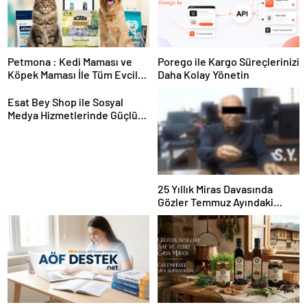
Petmona : Kedi Maması ve
Porego ile Kargo Süreçlerinizi
Köpek Maması İle Tüm Evcil
Daha Kolay Yönetin
Hayvan Ürünleri
Esat Bey Shop ile Sosyal
Medya Hizmetlerinde Güçlü
Panel Deneyimi
25 Yıllık Miras Davasında
Gözler Temmuz Ayındaki
Karar Duruşmasına Çevrildi