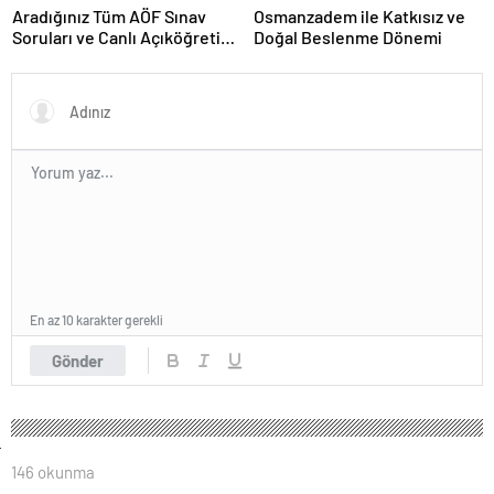
Aradığınız Tüm AÖF Sınav
Osmanzadem ile Katkısız ve
Soruları ve Canlı Açıköğretim
Doğal Beslenme Dönemi
Forumu Burada
En az 10 karakter gerekli
Gönder
146 okunma