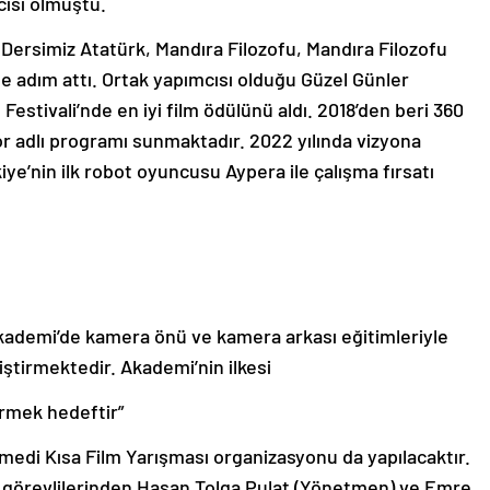
cisi olmuştu.
ersimiz Atatürk, Mandıra Filozofu, Mandıra Filozofu
e adım attı. Ortak yapımcısı olduğu Güzel Günler
 Festivali’nde en iyi film ödülünü aldı. 2018’den beri 360
or adlı programı sunmaktadır. 2022 yılında vizyona
kiye’nin ilk robot oyuncusu Aypera ile çalışma fırsatı
ademi’de kamera önü ve kamera arkası eğitimleriyle
ştirmektedir. Akademi’nin ilkesi
irmek hedeftir”
edi Kısa Film Yarışması organizasyonu da yapılacaktır.
 görevlilerinden Hasan Tolga Pulat (Yönetmen) ve Emre