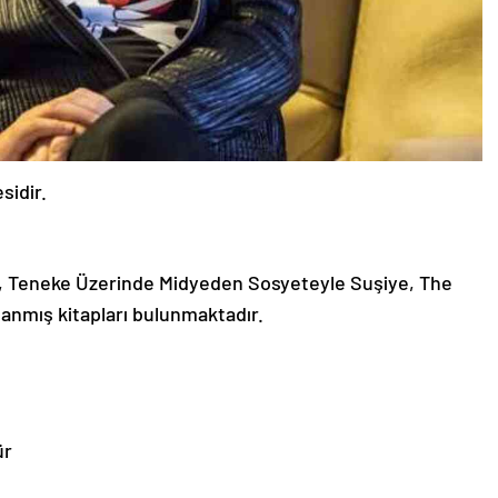
sidir.
arı, Teneke Üzerinde Midyeden Sosyeteyle Suşiye, The
lanmış kitapları bulunmaktadır.
ür