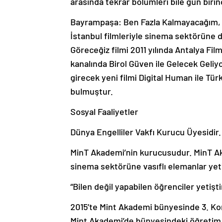
arasında tekrar bölümleri bile gün birin
Bayrampaşa: Ben Fazla Kalmayacağım, D
İstanbul filmleriyle sinema sektörüne d
Göreceğiz filmi 2011 yılında Antalya Film
kanalında Birol Güven ile Gelecek Geliy
girecek yeni filmi Digital Human ile Tür
bulmuştur.
Sosyal Faaliyetler
Dünya Engelliler Vakfı Kurucu Üyesidir.
MinT Akademi’nin kurucusudur. MinT Ak
sinema sektörüne vasıflı elemanlar yeti
“Bilen değil yapabilen öğrenciler yetişt
2015’te Mint Akademi bünyesinde 3. Kom
Mint Akademi’de bünyesindeki öğretim