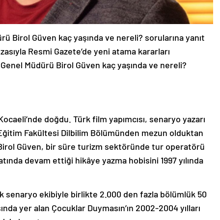
 Birol Güven kaç yaşında ve nereli? sorularına yanıt
asıyla Resmi Gazete’de yeni atama kararları
 Genel Müdürü Birol Güven kaç yaşında ve nereli?
 Kocaeli’nde doğdu. Türk film yapımcısı, senaryo yazarı
Eğitim Fakültesi Dilbilim Bölümünden mezun olduktan
Birol Güven, bir süre turizm sektöründe tur operatörü
yatında devam ettiği hikâye yazma hobisini 1997 yılında
ak senaryo ekibiyle birlikte 2.000 den fazla bölümlük 50
asında yer alan Çocuklar Duymasın’ın 2002-2004 yılları