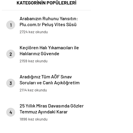
KATEGORİNİN POPÜLERLERİ
Arabanızın Ruhunu Yansıtın:
Plu.com.tr Peluş Vites Süsü
1
Modelleri
2724 kez okundu
Keçiören Halı Yıkamacıları ile
Halılarınız Güvende
2
2159 kez okundu
Aradığınız Tüm AÖF Sınav
Soruları ve Canlı Açıköğretim
3
Forumu Burada
2114 kez okundu
25 Yıllık Miras Davasında Gözler
Temmuz Ayındaki Karar
4
Duruşmasına Çevrildi
1896 kez okundu