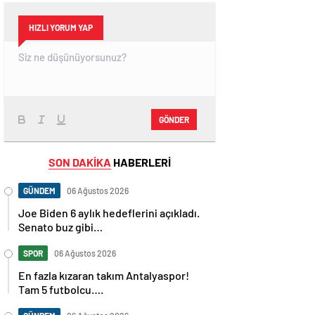
HIZLI YORUM YAP
GÖNDER
SON DAKİKA
HABERLERİ
GÜNDEM
06 Ağustos 2026
Joe Biden 6 aylık hedeflerini açıkladı.
Senato buz gibi…
SPOR
06 Ağustos 2026
En fazla kızaran takım Antalyaspor!
Tam 5 futbolcu….