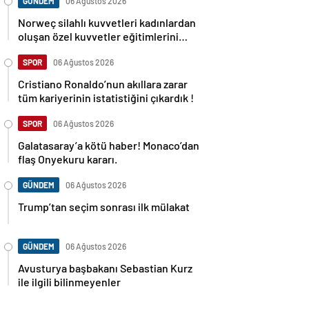
GÜNDEM
06 Ağustos 2026
Norweç silahlı kuvvetleri kadınlardan
oluşan özel kuvvetler eğitimlerini
başlattı.
SPOR
06 Ağustos 2026
Cristiano Ronaldo’nun akıllara zarar
tüm kariyerinin istatistiğini çıkardık !
SPOR
06 Ağustos 2026
Galatasaray’a kötü haber! Monaco’dan
flaş Onyekuru kararı.
GÜNDEM
06 Ağustos 2026
Trump’tan seçim sonrası ilk mülakat
GÜNDEM
06 Ağustos 2026
Avusturya başbakanı Sebastian Kurz
ile ilgili bilinmeyenler