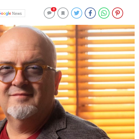
0
News