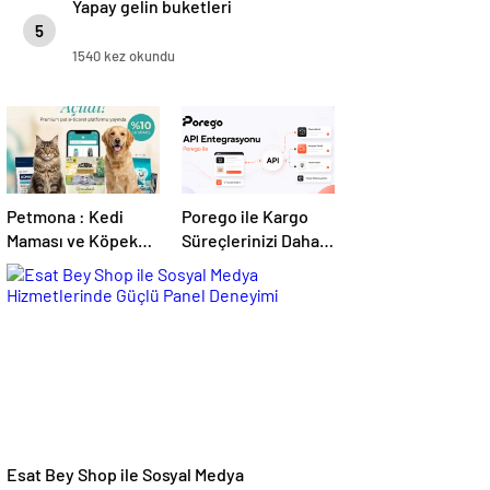
Yapay gelin buketleri
5
1540 kez okundu
Petmona : Kedi
Porego ile Kargo
Maması ve Köpek
Süreçlerinizi Daha
Maması İle Tüm
Kolay Yönetin
Evcil Hayvan
Ürünleri
Esat Bey Shop ile Sosyal Medya