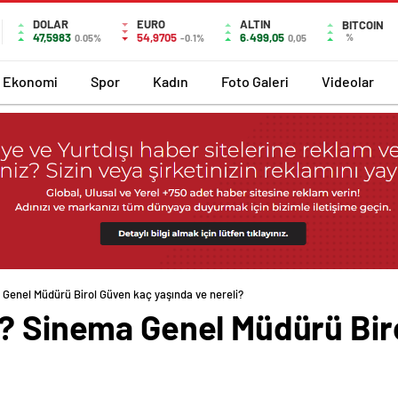
DOLAR
EURO
ALTIN
BITCOIN
47,5983
54,9705
6.499,05
%
0.05%
-0.1%
0,05
Ekonomi
Spor
Kadın
Foto Galeri
Videolar
 Genel Müdürü Birol Güven kaç yaşında ve nereli?
r? Sinema Genel Müdürü Bir