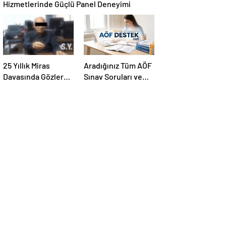
Hizmetlerinde Güçlü Panel Deneyimi
25 Yıllık Miras
Aradığınız Tüm AÖF
Davasında Gözler
Sınav Soruları ve
Temmuz Ayındaki
Canlı Açıköğretim
Karar Duruşmasına
Forumu Burada
Çevrildi