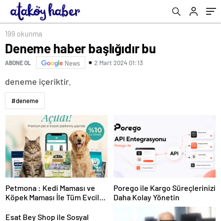
199 okunma
Deneme haber başlığıdır bu
2 Mart 2024 01:13
ABONE OL
News
deneme içeriktir.
#deneme
Petmona : Kedi Maması ve
Porego ile Kargo Süreçlerinizi
Köpek Maması İle Tüm Evcil
Daha Kolay Yönetin
Hayvan Ürünleri
Esat Bey Shop ile Sosyal