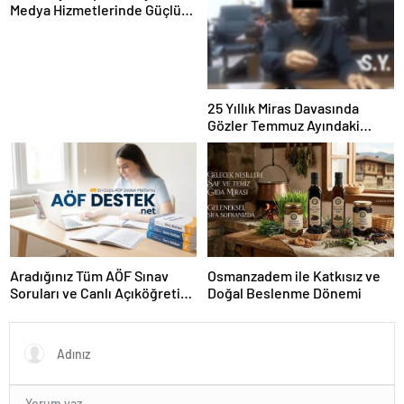
Medya Hizmetlerinde Güçlü
Panel Deneyimi
25 Yıllık Miras Davasında
Gözler Temmuz Ayındaki
Karar Duruşmasına Çevrildi
Aradığınız Tüm AÖF Sınav
Osmanzadem ile Katkısız ve
Soruları ve Canlı Açıköğretim
Doğal Beslenme Dönemi
Forumu Burada