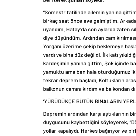
“Sömestr tatilinde ailemin yanına git
birkaç saat önce eve gelmiştim. Arkada
uyandım. Hatay’da son aylarda zaten sı
diye düşündüm. Ardından cam kırılması 
Yorganı üzerime çekip beklemeye başl
vardı ve bina düz değildi. İlk katı yıkıl
kardeşimin yanına gittim. Şok içinde ban
yamuktu ama ben hala oturduğumuz iki
tekrar deprem başladı. Koltukların arası
balkonun camını kırdım ve balkondan dış
‘YÜRÜDÜKÇE BÜTÜN BİNALARIN YERL
Depremin ardından karşılaştıklarının bi
duygusunu kaybettiğini söyleyerek, “Dör
yollar kapalıydı. Herkes bağırıyor ve 