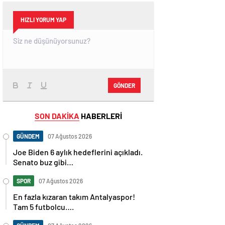
HIZLI YORUM YAP
GÖNDER
SON DAKİKA
HABERLERİ
GÜNDEM
07 Ağustos 2026
Joe Biden 6 aylık hedeflerini açıkladı.
Senato buz gibi…
SPOR
07 Ağustos 2026
En fazla kızaran takım Antalyaspor!
Tam 5 futbolcu….