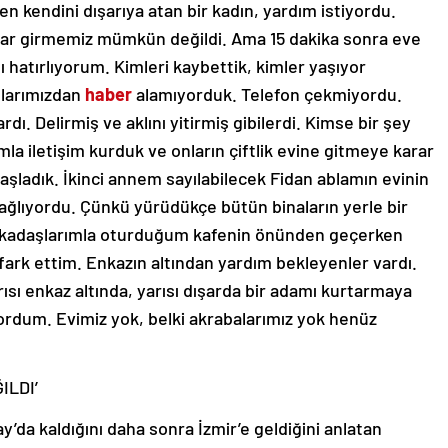
en kendini dışarıya atan bir kadın, yardım istiyordu.
krar girmemiz mümkün değildi. Ama 15 dakika sonra eve
mı hatırlıyorum. Kimleri kaybettik, kimler yaşıyor
şlarımızdan
haber
alamıyorduk. Telefon çekmiyordu.
rdı. Delirmiş ve aklını yitirmiş gibilerdi. Kimse bir şey
a iletişim kurduk ve onların çiftlik evine gitmeye karar
şladık. İkinci annem sayılabilecek Fidan ablamın evinin
ağlıyordu. Çünkü yürüdükçe bütün binaların yerle bir
rkadaşlarımla oturduğum kafenin önünden geçerken
 fark ettim. Enkazın altından yardım bekleyenler vardı.
sı enkaz altında, yarısı dışarda bir adamı kurtarmaya
yordum. Evimiz yok, belki akrabalarımız yok henüz
ILDI’
a kaldığını daha sonra İzmir’e geldiğini anlatan