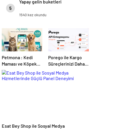
Yapay gelin buketleri
5
1540 kez okundu
Petmona : Kedi
Porego ile Kargo
Maması ve Köpek
Süreçlerinizi Daha
Maması İle Tüm
Kolay Yönetin
Evcil Hayvan
Ürünleri
Esat Bey Shop ile Sosyal Medya