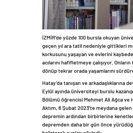
İZMİR’de yüzde 100 bursla okuyan üniver
geçen yıl ara tatil nedeniyle gittikler
korkusunu yaşayan ve evlerini kaybeden
acılarını hafifletmeye çalışıyor. Onların
dönüp tekrar orada yaşamlarını sürdür
Hatay’da tanışan ve arkadaşlıklarına d
Eylül ayında üniversiteyi burslu kazanı
Bölümü öğrencisi Mehmet Ali Ağca ve Ha
Aktım, 6 Şubat 2023’te meydana gelen K
depremin ardından birbirlerine kenetle
depremden daha bir gün önce yürüdüğü 
belirterek şunları söyledi: