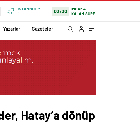
İMSAK'A
İSTANBUL
02:00
KALAN SÜRE
°
Yazarlar
Gazeteler
ler, Hatay’a dönüp