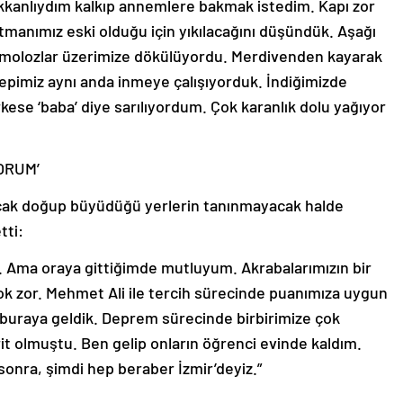
kkanlıydım kalkıp annemlere bakmak istedim. Kapı zor
tmanımız eski olduğu için yıkılacağını düşündük. Aşağı
n molozlar üzerimize dökülüyordu. Merdivenden kayarak
epimiz aynı anda inmeye çalışıyorduk. İndiğimizde
ese ‘baba’ diye sarılıyordum. Çok karanlık dolu yağıyor
ORUM’
 ancak doğup büyüdüğü yerlerin tanınmayacak halde
tti:
. Ama oraya gittiğimde mutluyum. Akrabalarımızın bir
ok zor. Mehmet Ali ile tercih sürecinde puanımıza uygun
e buraya geldik. Deprem sürecinde birbirimize çok
t olmuştu. Ben gelip onların öğrenci evinde kaldım.
sonra, şimdi hep beraber İzmir’deyiz.”