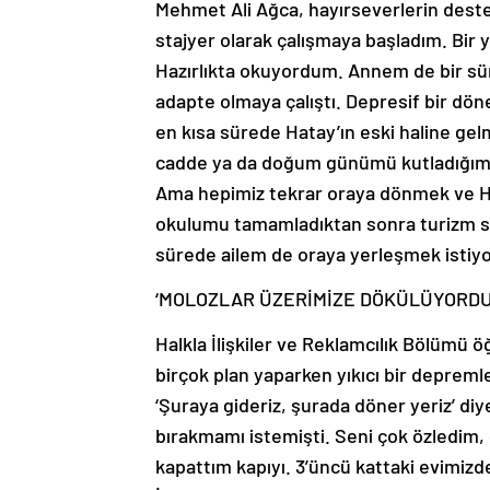
Mehmet Ali Ağca, hayırseverlerin desteği
stajyer olarak çalışmaya başladım. Bir
Hazırlıkta okuyordum. Annem de bir sür
adapte olmaya çalıştı. Depresif bir dön
en kısa sürede Hatay’ın eski haline gel
cadde ya da doğum günümü kutladığım ka
Ama hepimiz tekrar oraya dönmek ve Hat
okulumu tamamladıktan sonra turizm se
sürede ailem de oraya yerleşmek istiyo
‘MOLOZLAR ÜZERİMİZE DÖKÜLÜYORDU
Halkla İlişkiler ve Reklamcılık Bölümü öğ
birçok plan yaparken yıkıcı bir depremle 
‘Şuraya gideriz, şurada döner yeriz’ di
bırakmamı istemişti. Seni çok özledim,
kapattım kapıyı. 3’üncü kattaki evimiz