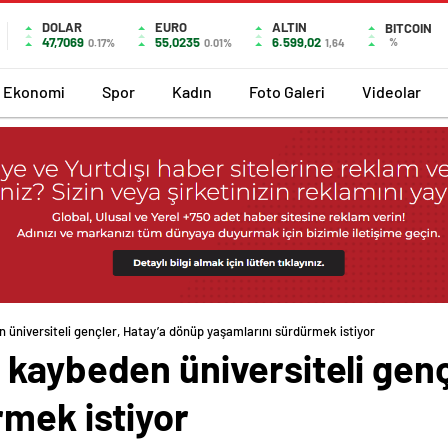
DOLAR
EURO
ALTIN
BITCOIN
47,7069
55,0235
6.599,02
%
0.17%
0.01%
1,64
Ekonomi
Spor
Kadın
Foto Galeri
Videolar
 üniversiteli gençler, Hatay’a dönüp yaşamlarını sürdürmek istiyor
 kaybeden üniversiteli genç
rmek istiyor