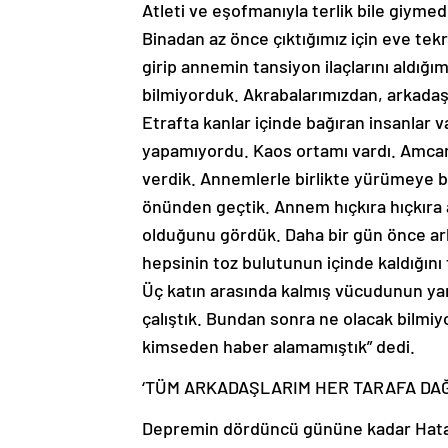
Atleti ve eşofmanıyla terlik bile giymed
Binadan az önce çıktığımız için eve te
girip annemin tansiyon ilaçlarını aldığı
bilmiyorduk. Akrabalarımızdan, arkada
Etrafta kanlar içinde bağıran insanlar va
yapamıyordu. Kaos ortamı vardı. Amcaml
verdik. Annemlerle birlikte yürümeye ba
önünden geçtik. Annem hıçkıra hıçkıra 
olduğunu gördük. Daha bir gün önce a
hepsinin toz bulutunun içinde kaldığını
Üç katın arasında kalmış vücudunun yarı
çalıştık. Bundan sonra ne olacak bilmi
kimseden haber alamamıştık” dedi.
‘TÜM ARKADAŞLARIM HER TARAFA DAĞ
Depremin dördüncü gününe kadar Hatay’d