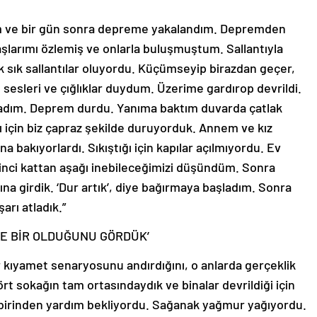
tim ve bir gün sonra depreme yakalandım. Depremden
şlarımı özlemiş ve onlarla buluşmuştum. Sallantıyla
k sık sallantılar oluyordu. Küçümseyip birazdan geçer,
sesleri ve çığlıklar duydum. Üzerime gardırop devrildi.
adım. Deprem durdu. Yanıma baktım duvarda çatlak
dığı için biz çapraz şekilde duruyorduk. Annem ve kız
a bakıyorlardı. Sıkıştığı için kapılar açılmıyordu. Ev
nci kattan aşağı inebileceğimizi düşündüm. Sonra
na girdik. ‘Dur artık’, diye bağırmaya başladım. Sonra
arı atladık.”
E BİR OLDUĞUNU GÖRDÜK’
r kıyamet senaryosunu andırdığını, o anlarda gerçeklik
t sokağın tam ortasındaydık ve binalar devrildiği için
birbirinden yardım bekliyordu. Sağanak yağmur yağıyordu.