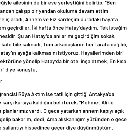
yle ailesinin de bir eve yerleştiğini belirtip, “Ben
 yandan çalışıp bir yandan okuluma devam ettim.
e iş aradı. Annem ve kız kardeşim buradaki hayata
em geçirdiler. İki hafta önce Hatay’daydım. Tek isteğim
mesidir. Şu an Hatay’da anılarımı geçirdiğim sokak,
fe bile kalmadı. Tüm arkadaşlarım her tarafa dağıldı.
ay’ın ayağa kalkmasını istiyoruz. Hayallerimden biri
ktörüne yönelip Hatay’da bir otel inşa etmek. En kısa
r” diye konuştu.
’
rencisi Rüya Aktım ise tatil için gittiği Antakya’da
karşı karşıya kaldığını belirterek, “Mehmet Ali ile
ye planlarımız vardı. O gece yatarken annem kapıyı açık
 gelip bakarım, dedi. Ama alışkanlığım yüzünden o gece
de sallantıyı hissedince geçer diye düşünmüştüm.