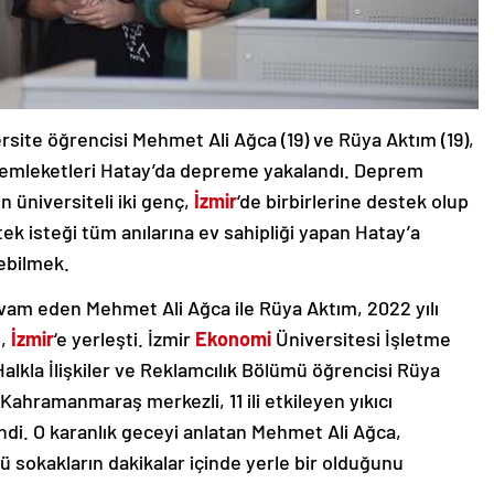
site öğrencisi Mehmet Ali Ağca (19) ve Rüya Aktım (19),
i memleketleri Hatay’da depreme yakalandı. Deprem
 üniversiteli iki genç,
İzmir
‘de birbirlerine destek olup
 tek isteği tüm anılarına ev sahipliği yapan Hatay’a
ebilmek.
evam eden Mehmet Ali Ağca ile Rüya Aktım, 2022 yılı
p,
İzmir
‘e yerleşti. İzmir
Ekonomi
Üniversitesi İşletme
lkla İlişkiler ve Reklamcılık Bölümü öğrencisi Rüya
ahramanmaraş merkezli, 11 ili etkileyen yıkıcı
ndi. O karanlık geceyi anlatan Mehmet Ali Ağca,
sokakların dakikalar içinde yerle bir olduğunu