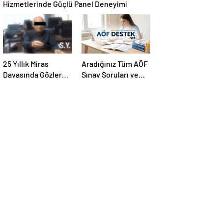
Hizmetlerinde Güçlü Panel Deneyimi
25 Yıllık Miras
Aradığınız Tüm AÖF
Davasında Gözler
Sınav Soruları ve
Temmuz Ayındaki
Canlı Açıköğretim
Karar Duruşmasına
Forumu Burada
Çevrildi