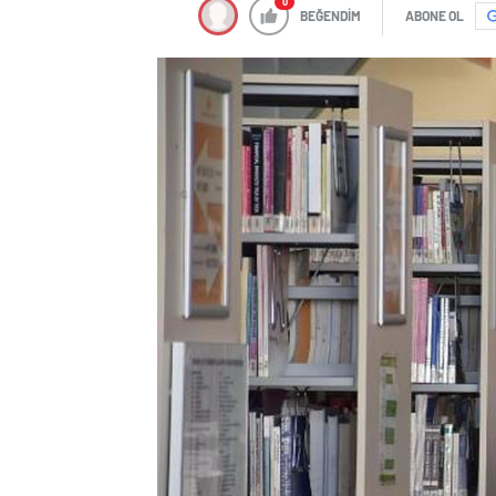
0
BEĞENDİM
ABONE OL