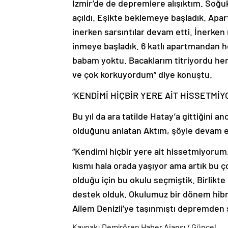
İzmir’de de depremlere alışıktım. Soğu
açıldı. Eşikte beklemeye başladık. Apar
inerken sarsıntılar devam etti. İnerke
inmeye başladık. 6 katlı apartmandan h
babam yoktu. Bacaklarım titriyordu herk
ve çok korkuyordum” diye konuştu.
‘KENDİMİ HİÇBİR YERE AİT HİSSETMİY
Bu yıl da ara tatilde Hatay’a gittiğini
olduğunu anlatan Aktım, şöyle devam e
“Kendimi hiçbir yere ait hissetmiyorum
kısmı hala orada yaşıyor ama artık bu ç
olduğu için bu okulu seçmiştik. Birlikt
destek olduk. Okulumuz bir dönem hibri
Ailem Denizli’ye taşınmıştı depremden 
Kaynak: Demirören Haber Ajansı / Güncel