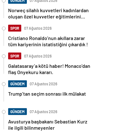
GÜNDEM
07 Ağustos 2026
Norweç silahlı kuvvetleri kadınlardan
oluşan özel kuvvetler eğitimlerini
başlattı.
SPOR
07 Ağustos 2026
Cristiano Ronaldo’nun akıllara zarar
tüm kariyerinin istatistiğini çıkardık !
SPOR
07 Ağustos 2026
Galatasaray’a kötü haber! Monaco’dan
flaş Onyekuru kararı.
GÜNDEM
07 Ağustos 2026
Trump’tan seçim sonrası ilk mülakat
GÜNDEM
07 Ağustos 2026
Avusturya başbakanı Sebastian Kurz
ile ilgili bilinmeyenler