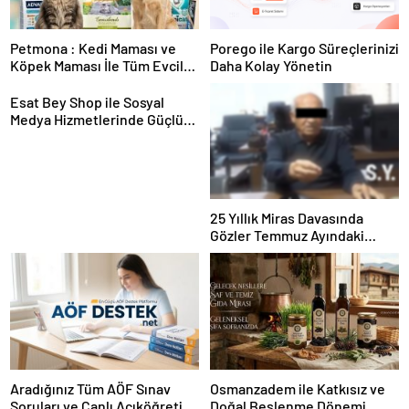
Petmona : Kedi Maması ve
Porego ile Kargo Süreçlerinizi
Köpek Maması İle Tüm Evcil
Daha Kolay Yönetin
Hayvan Ürünleri
Esat Bey Shop ile Sosyal
Medya Hizmetlerinde Güçlü
Panel Deneyimi
25 Yıllık Miras Davasında
Gözler Temmuz Ayındaki
Karar Duruşmasına Çevrildi
Aradığınız Tüm AÖF Sınav
Osmanzadem ile Katkısız ve
Soruları ve Canlı Açıköğretim
Doğal Beslenme Dönemi