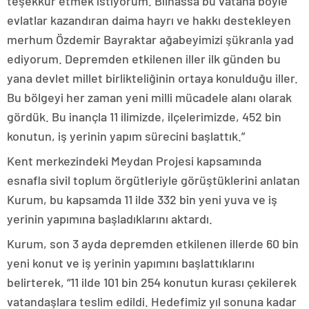
teşekkür etmek istiyorum. Bilhassa bu vatana böyle
evlatlar kazandıran daima hayrı ve hakkı destekleyen
merhum Özdemir Bayraktar ağabeyimizi şükranla yad
ediyorum. Depremden etkilenen iller ilk günden bu
yana devlet millet birlikteliğinin ortaya konulduğu iller.
Bu bölgeyi her zaman yeni milli mücadele alanı olarak
gördük. Bu inançla 11 ilimizde, ilçelerimizde, 452 bin
konutun, iş yerinin yapım sürecini başlattık.”
Kent merkezindeki Meydan Projesi kapsamında
esnafla sivil toplum örgütleriyle görüştüklerini anlatan
Kurum, bu kapsamda 11 ilde 332 bin yeni yuva ve iş
yerinin yapımına başladıklarını aktardı.
Kurum, son 3 ayda depremden etkilenen illerde 60 bin
yeni konut ve iş yerinin yapımını başlattıklarını
belirterek, “11 ilde 101 bin 254 konutun kurası çekilerek
vatandaşlara teslim edildi. Hedefimiz yıl sonuna kadar