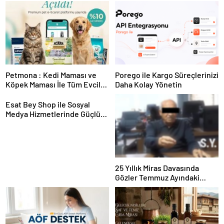
Petmona : Kedi Maması ve
Porego ile Kargo Süreçlerinizi
Köpek Maması İle Tüm Evcil
Daha Kolay Yönetin
Hayvan Ürünleri
Esat Bey Shop ile Sosyal
Medya Hizmetlerinde Güçlü
Panel Deneyimi
25 Yıllık Miras Davasında
Gözler Temmuz Ayındaki
Karar Duruşmasına Çevrildi