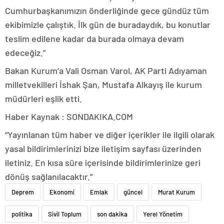
Cumhurbaşkanımızın önderliğinde gece gündüz tüm
ekibimizle çalıştık. İlk gün de buradaydık, bu konutlar
teslim edilene kadar da burada olmaya devam
edeceğiz.”
Bakan Kurum’a Vali Osman Varol, AK Parti Adıyaman
milletvekilleri İshak Şan, Mustafa Alkayış ile kurum
müdürleri eşlik etti.
Haber Kaynak : SONDAKIKA.COM
“Yayınlanan tüm haber ve diğer içerikler ile ilgili olarak
yasal bildirimlerinizi bize iletişim sayfası üzerinden
iletiniz. En kısa süre içerisinde bildirimlerinize geri
dönüş sağlanılacaktır.”
Deprem
Ekonomi
Emlak
güncel
Murat Kurum
politika
Sivil Toplum
son dakika
Yerel Yönetim