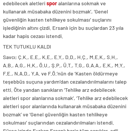
edebilecek aletleri
spor
alanlarına sokmak ve
kullanarak müsabaka düzenini bozmak’, ‘Genel
güvenliğin kasten tehlikeye sokulması’ suçlarını
işlediğinin altını çizdi. Ersanlı için bu suçlardan 23 yıla
kadar hapis cezası istendi.
TEK TUTUKLU KALDI
Savcı; Ç.K., E.E., K.E., E.Y., D.D., H.Ç., M.E.K., S.H.,
A.B., A.G., H.K., Ö.U., Ş.P., Ü.T., T.G., G.A.A., E.K., M.Y.,
F.E., N.A.D., Y.A. ve F.Ö.’nün de ‘Kasten öldürmeye
teşebbüs suçuna yardım’dan cezalandırılmalarını talep
etti. Öte yandan sanıkların ‘Tehlike arz edebilecek
aletleri spor alanlarına sokmak’, ‘Tehlike arz edebilecek
aletleri spor alanlarında kullanarak müsabaka düzenini
bozmak’ ve ‘Genel güvenliğin kasten tehlikeye
sokulması’ suçlarından cezalandırılmaları istendi.
Süreç içinde Furkan Ersanlı hariç tüm sanıklar, adli