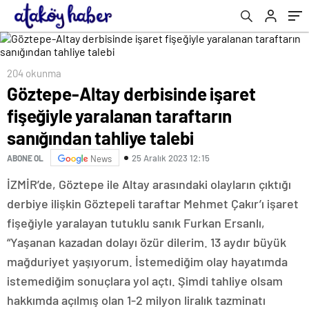
talebi
204 okunma
Göztepe-Altay derbisinde işaret
fişeğiyle yaralanan taraftarın
sanığından tahliye talebi
25 Aralık 2023 12:15
ABONE OL
News
İZMİR’de, Göztepe ile Altay arasındaki olayların çıktığı
derbiye ilişkin Göztepeli taraftar Mehmet Çakır’ı işaret
fişeğiyle yaralayan tutuklu sanık Furkan Ersanlı,
“Yaşanan kazadan dolayı özür dilerim. 13 aydır büyük
mağduriyet yaşıyorum. İstemediğim olay hayatımda
istemediğim sonuçlara yol açtı. Şimdi tahliye olsam
hakkımda açılmış olan 1-2 milyon liralık tazminatı