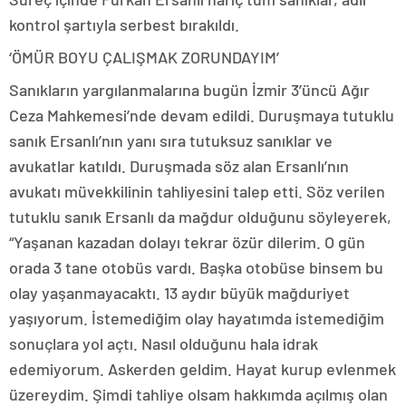
kontrol şartıyla serbest bırakıldı.
‘ÖMÜR BOYU ÇALIŞMAK ZORUNDAYIM’
Sanıkların yargılanmalarına bugün İzmir 3’üncü Ağır
Ceza Mahkemesi’nde devam edildi. Duruşmaya tutuklu
sanık Ersanlı’nın yanı sıra tutuksuz sanıklar ve
avukatlar katıldı. Duruşmada söz alan Ersanlı’nın
avukatı müvekkilinin tahliyesini talep etti. Söz verilen
tutuklu sanık Ersanlı da mağdur olduğunu söyleyerek,
“Yaşanan kazadan dolayı tekrar özür dilerim. O gün
orada 3 tane otobüs vardı. Başka otobüse binsem bu
olay yaşanmayacaktı. 13 aydır büyük mağduriyet
yaşıyorum. İstemediğim olay hayatımda istemediğim
sonuçlara yol açtı. Nasıl olduğunu hala idrak
edemiyorum. Askerden geldim. Hayat kurup evlenmek
üzereydim. Şimdi tahliye olsam hakkımda açılmış olan