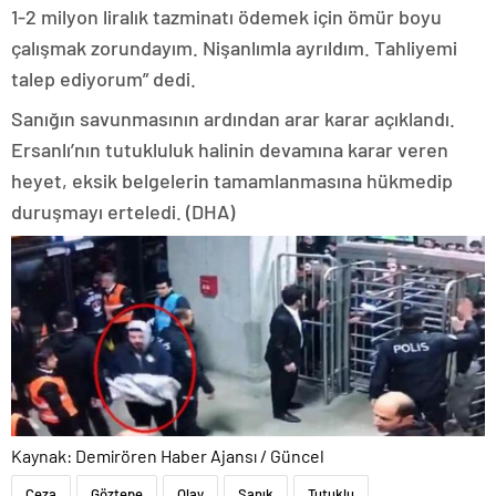
1-2 milyon liralık tazminatı ödemek için ömür boyu
çalışmak zorundayım. Nişanlımla ayrıldım. Tahliyemi
talep ediyorum” dedi.
Sanığın savunmasının ardından arar karar açıklandı.
Ersanlı’nın tutukluluk halinin devamına karar veren
heyet, eksik belgelerin tamamlanmasına hükmedip
duruşmayı erteledi. (DHA)
Kaynak: Demirören Haber Ajansı / Güncel
Ceza
Göztepe
Olay
Sanık
Tutuklu