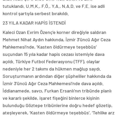
tutuklandı. U.M.K., F.Ö., Y.A., N.A.D. ve F.E. ise adli
kontrol şartıyla serbest bırakıldı.
23 YILA KADAR HAPİS İSTENDİ
Kaleci Ozan Evrim Özenç’e korner direğiyle saldıran
Mehmet Nihat Aydın hakkında, İzmir 3’üncü Ağır Ceza
Mahkemesi’nde, ‘Kasten öldürmeye teşebbüs’
suçundan 15 yıla kadar hapis cezası istemiyle dava
açıldı. Türkiye Futbol Federasyonu (TFF), olaylar
nedeniyle her 2 takımı da hükmen mağlup saydı.
Soruşturmanın ardından diğer şüpheliler hakkında da
İzmir 3’üncü Ağır Ceza Mahkemesi’nde dava açıldı.
İddianamede, savcı, Furkan Ersanlı’nın tribünde planlı
ve kararlı şekilde, işaret fişeğini binlerce kişinin
bulunduğu Göztepe tribünlerine doğru hedef gözetip,
ateşleyerek, ‘Kasten öldürmeye teşebbüs’, ‘Tehlike arz