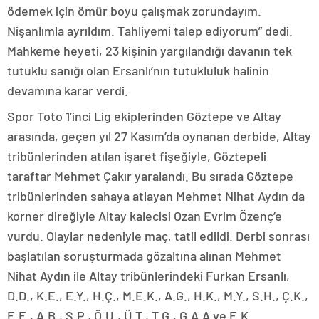
ödemek için ömür boyu çalışmak zorundayım.
Nişanlımla ayrıldım. Tahliyemi talep ediyorum” dedi.
Mahkeme heyeti, 23 kişinin yargılandığı davanın tek
tutuklu sanığı olan Ersanlı’nın tutukluluk halinin
devamına karar verdi.
Spor Toto 1’inci Lig ekiplerinden Göztepe ve Altay
arasında, geçen yıl 27 Kasım’da oynanan derbide, Altay
tribünlerinden atılan işaret fişeğiyle, Göztepeli
taraftar Mehmet Çakır yaralandı. Bu sırada Göztepe
tribünlerinden sahaya atlayan Mehmet Nihat Aydın da
korner direğiyle Altay kalecisi Ozan Evrim Özenç’e
vurdu. Olaylar nedeniyle maç, tatil edildi. Derbi sonrası
başlatılan soruşturmada gözaltına alınan Mehmet
Nihat Aydın ile Altay tribünlerindeki Furkan Ersanlı,
D.D., K.E., E.Y., H.Ç., M.E.K., A.G., H.K., M.Y., S.H., Ç.K.,
E.E., A.B., Ş.P., Ö.U., Ü.T., T.G., G.A.A ve E.K.