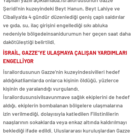
Şeridi’nin kuzeyindeki Beyt Hanun, Beyt Lahiye ve
Cibaliya’da 4 gündür düzenlediği geniş çaplı saldırılar
ve gıda, su, ilaç girişini engellediği sıkı abluka
nedeniyle bölgede
insani
durumun her geçen saat daha
da
kötüleştiği belirtildi.
İSRAİL, GAZZE’YE ULAŞMAYA ÇALIŞAN YARDIMLARI
ENGELLİYOR
İsrail
ordusunun Gazze’nin kuzeyinde
sivilleri hedef
aldığı
katliamlarda onlarca kişinin öldüğü, yüzlerce
kişinin de yaralandığı vurgulandı.
İsrail
ordusun
sivil
savunma
ve sağlık ekiplerini de hedef
aldığı, ekiplerin bombalanan bölgelere ulaşmalarına
izin verilmediği, dolayısıyla katledilen Filistinlilerin
naaşlarının sokaklarda veya enkaz altında kaldırılmayı
beklediği ifade edildi. Uluslararası kuruluşlardan Gazze