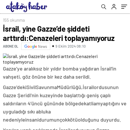
155 okunma
İsrail, yine Gazze’de şiddeti
arttırdı:Cenazeleri toplayamıyoruz
9 Ekim 2024 08:10
ABONE OL
News
Gazze’ye aralıksız bir yıldır bomba yağdıran İsrail’in
vahşeti, göz önüne bir kez daha serildi.
Gazze’deki
Sivil
Savunma
Müdürlüğü,
İsrail
ordusunun
Gazze Şeridi’nin kuzeyinde başlattığı geniş çaplı
saldırıların 4’üncü gününde bölgede
katliam
yaptığını ve
uyguladığı sıkı abluka
nedeniyle
insani
durumun
çok
kötü
olduğunu duyurdu.
Yapılan yazılı açıklamada,
İsrail
ordusunun Gazze