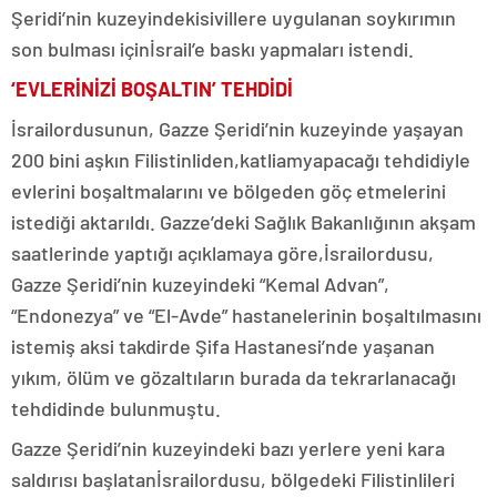
Şeridi’nin kuzeyindeki
sivillere uygulanan soykırımın
son bulması için
İsrail’e baskı yapmaları istendi.
‘EVLERİNİZİ BOŞALTIN’ TEHDİDİ
İsrail
ordusunun, Gazze Şeridi’nin kuzeyinde yaşayan
200 bini aşkın Filistinliden,
katliam
yapacağı tehdidiyle
evlerini boşaltmalarını ve bölgeden göç etmelerini
istediği aktarıldı. Gazze’deki Sağlık Bakanlığının akşam
saatlerinde yaptığı açıklamaya göre,
İsrail
ordusu,
Gazze Şeridi’nin kuzeyindeki “Kemal Advan”,
“Endonezya” ve “El-Avde” hastanelerinin boşaltılmasını
istemiş aksi takdirde Şifa Hastanesi’nde yaşanan
yıkım, ölüm ve gözaltıların burada da tekrarlanacağı
tehdidinde bulunmuştu.
Gazze Şeridi’nin kuzeyindeki bazı yerlere yeni kara
saldırısı başlatan
İsrail
ordusu, bölgedeki Filistinlileri