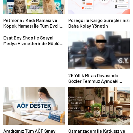
Petmona : Kedi Maması ve
Porego ile Kargo Süreçlerinizi
Köpek Maması İle Tüm Evcil
Daha Kolay Yönetin
Hayvan Ürünleri
Esat Bey Shop ile Sosyal
Medya Hizmetlerinde Güçlü
Panel Deneyimi
25 Yıllık Miras Davasında
Gözler Temmuz Ayındaki
Karar Duruşmasına Çevrildi
Aradığınız Tüm AÖF Sınav
Osmanzadem ile Katkısız ve