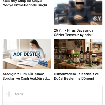
Esat Bey Shop ile Sosyal
Medya Hizmetlerinde Güçlü
Panel Deneyimi
25 Yıllık Miras Davasında
Gözler Temmuz Ayındaki
Karar Duruşmasına Çevrildi
Aradığınız Tüm AÖF Sınav
Osmanzadem ile Katkısız ve
Soruları ve Canlı Açıköğretim
Doğal Beslenme Dönemi
Forumu Burada