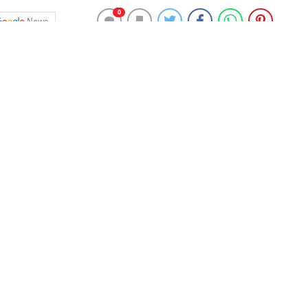
0
News
 sağanak kentte etkili oluyor.
ağış bazı cadde ve sokaklarda su birikintilerine neden
da aksaklık yaşanmaması için önlem aldı.
an şemsiye ile korunmaya çalıştı.
 20 derece ölçüldüğü kentte yağışın yarına kadar etkili