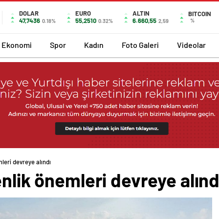
DOLAR
EURO
ALTIN
BITCOIN
47,7436
55,2510
6.660,55
%
0.18%
0.32%
2,59
Ekonomi
Spor
Kadın
Foto Galeri
Videolar
leri devreye alındı
enlik önemleri devreye alınd