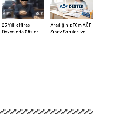
25 Yıllık Miras
Aradığınız Tüm AÖF
Davasında Gözler
Sınav Soruları ve
Temmuz Ayındaki
Canlı Açıköğretim
Karar Duruşmasına
Forumu Burada
Çevrildi