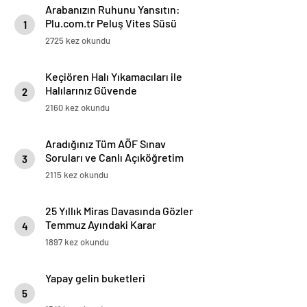
Arabanızın Ruhunu Yansıtın:
Plu.com.tr Peluş Vites Süsü
1
Modelleri
2725 kez okundu
Keçiören Halı Yıkamacıları ile
Halılarınız Güvende
2
2160 kez okundu
Aradığınız Tüm AÖF Sınav
Soruları ve Canlı Açıköğretim
3
Forumu Burada
2115 kez okundu
25 Yıllık Miras Davasında Gözler
Temmuz Ayındaki Karar
4
Duruşmasına Çevrildi
1897 kez okundu
Yapay gelin buketleri
5