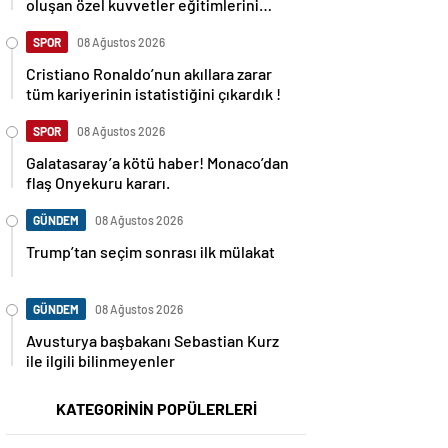
oluşan özel kuvvetler eğitimlerini
başlattı.
SPOR
08 Ağustos 2026
Cristiano Ronaldo’nun akıllara zarar
tüm kariyerinin istatistiğini çıkardık !
SPOR
08 Ağustos 2026
Galatasaray’a kötü haber! Monaco’dan
flaş Onyekuru kararı.
GÜNDEM
08 Ağustos 2026
Trump’tan seçim sonrası ilk mülakat
GÜNDEM
08 Ağustos 2026
Avusturya başbakanı Sebastian Kurz
ile ilgili bilinmeyenler
KATEGORİNİN POPÜLERLERİ