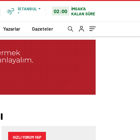
İMSAK'A
İSTANBUL
02:00
KALAN SÜRE
°
Yazarlar
Gazeteler
ı
HIZLI YORUM YAP