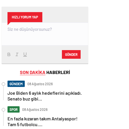
HIZLI YORUM YAP
GÖNDER
SON DAKİKA
HABERLERİ
GÜNDEM
08 Ağustos 2026
Joe Biden 6 aylık hedeflerini açıkladı.
Senato buz gibi…
SPOR
08 Ağustos 2026
En fazla kızaran takım Antalyaspor!
Tam 5 futbolcu….