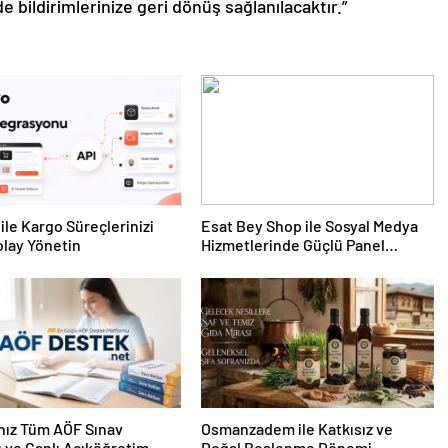
de bildirimlerinize geri dönüş sağlanılacaktır.”
ile Kargo Süreçlerinizi
Esat Bey Shop ile Sosyal Medya
lay Yönetin
Hizmetlerinde Güçlü Panel
Deneyimi
nız Tüm AÖF Sınav
Osmanzadem ile Katkısız ve
ı ve Canlı Açıköğretim
Doğal Beslenme Dönemi