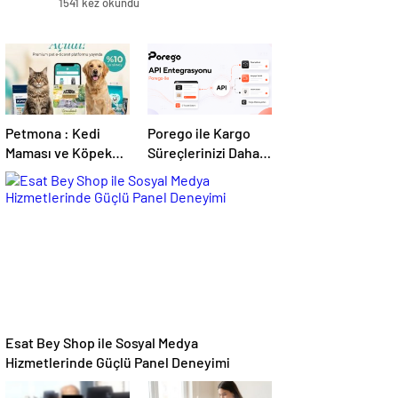
1541 kez okundu
Petmona : Kedi
Porego ile Kargo
Maması ve Köpek
Süreçlerinizi Daha
Maması İle Tüm
Kolay Yönetin
Evcil Hayvan
Ürünleri
Esat Bey Shop ile Sosyal Medya
Hizmetlerinde Güçlü Panel Deneyimi