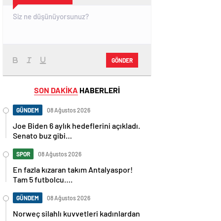
GÖNDER
SON DAKİKA
HABERLERİ
GÜNDEM
08 Ağustos 2026
Joe Biden 6 aylık hedeflerini açıkladı.
Senato buz gibi…
SPOR
08 Ağustos 2026
En fazla kızaran takım Antalyaspor!
Tam 5 futbolcu….
GÜNDEM
08 Ağustos 2026
Norweç silahlı kuvvetleri kadınlardan