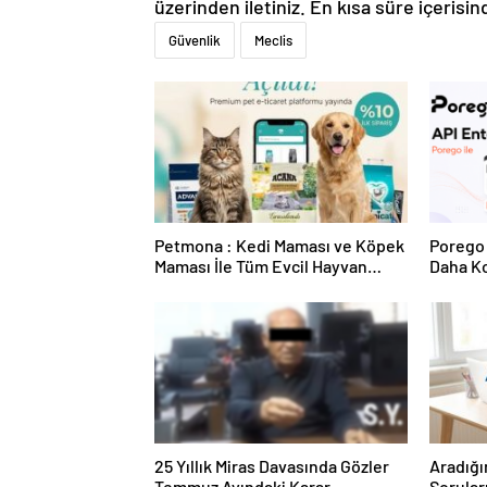
üzerinden iletiniz. En kısa süre içerisin
Güvenlik
Meclis
Petmona : Kedi Maması ve Köpek
Porego 
Maması İle Tüm Evcil Hayvan
Daha Ko
Ürünleri
25 Yıllık Miras Davasında Gözler
Aradığı
Temmuz Ayındaki Karar
Sorular