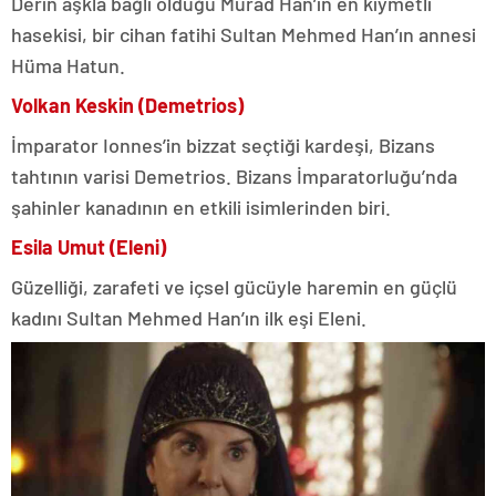
Derin aşkla bağlı olduğu Murad Han’ın en kıymetli
hasekisi, bir cihan fatihi Sultan Mehmed Han’ın annesi
Hüma Hatun.
Volkan Keskin (Demetrios)
İmparator Ionnes’in bizzat seçtiği kardeşi, Bizans
tahtının varisi Demetrios. Bizans İmparatorluğu’nda
şahinler kanadının en etkili isimlerinden biri.
Esila Umut (Eleni)
Güzelliği, zarafeti ve içsel gücüyle haremin en güçlü
kadını Sultan Mehmed Han’ın ilk eşi Eleni.