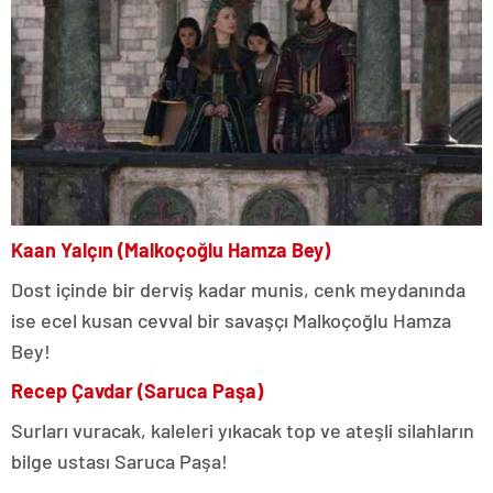
Kaan Yalçın (Malkoçoğlu Hamza Bey)
Dost içinde bir derviş kadar munis, cenk meydanında
ise ecel kusan cevval bir savaşçı Malkoçoğlu Hamza
Bey!
Recep Çavdar (Saruca Paşa)
Surları vuracak, kaleleri yıkacak top ve ateşli silahların
bilge ustası Saruca Paşa!