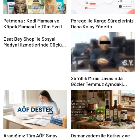
Petmona : Kedi Maması ve
Porego ile Kargo Süreçlerinizi
Köpek Maması İle Tüm Evcil
Daha Kolay Yönetin
Hayvan Ürünleri
Esat Bey Shop ile Sosyal
Medya Hizmetlerinde Güçlü
Panel Deneyimi
25 Yıllık Miras Davasında
Gözler Temmuz Ayındaki
Karar Duruşmasına Çevrildi
Aradığınız Tüm AÖF Sınav
Osmanzadem ile Katkısız ve