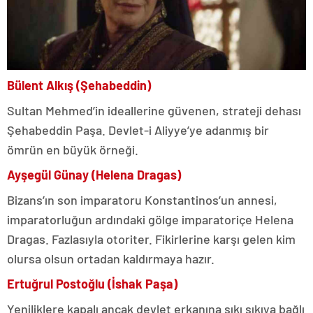
Bülent Alkış (Şehabeddin)
Sultan Mehmed’in ideallerine güvenen, strateji dehası
Şehabeddin Paşa. Devlet-i Aliyye’ye adanmış bir
ömrün en büyük örneği.
Ayşegül Günay (Helena Dragas)
Bizans’ın son imparatoru Konstantinos’un annesi,
imparatorluğun ardındaki gölge imparatoriçe Helena
Dragas. Fazlasıyla otoriter. Fikirlerine karşı gelen kim
olursa olsun ortadan kaldırmaya hazır.
Ertuğrul Postoğlu (İshak Paşa)
Yeniliklere kapalı ancak devlet erkanına sıkı sıkıya bağlı