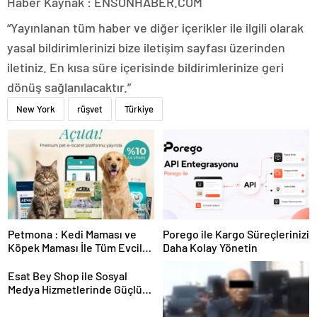
Haber Kaynak : ENSONHABER.COM
“Yayınlanan tüm haber ve diğer içerikler ile ilgili olarak
yasal bildirimlerinizi bize iletişim sayfası üzerinden
iletiniz. En kısa süre içerisinde bildirimlerinize geri
dönüş sağlanılacaktır.”
New York
rüşvet
Türkiye
Petmona : Kedi Maması ve
Porego ile Kargo Süreçlerinizi
Köpek Maması İle Tüm Evcil
Daha Kolay Yönetin
Hayvan Ürünleri
Esat Bey Shop ile Sosyal
Medya Hizmetlerinde Güçlü
Panel Deneyimi