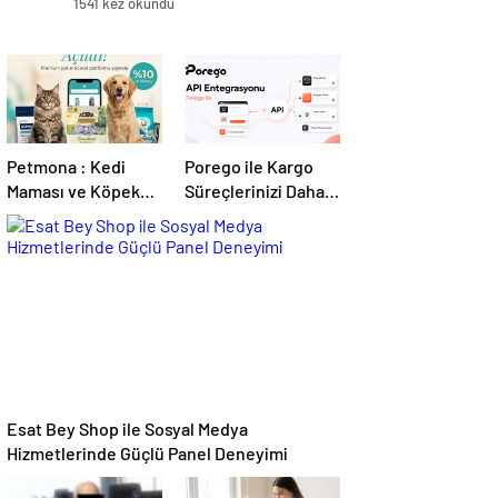
1541 kez okundu
Petmona : Kedi
Porego ile Kargo
Maması ve Köpek
Süreçlerinizi Daha
Maması İle Tüm
Kolay Yönetin
Evcil Hayvan
Ürünleri
Esat Bey Shop ile Sosyal Medya
Hizmetlerinde Güçlü Panel Deneyimi