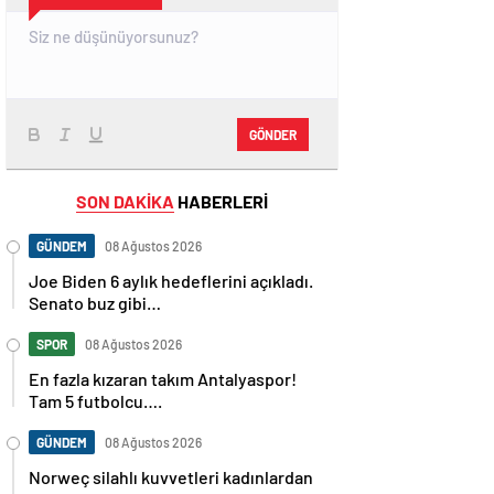
GÖNDER
SON DAKİKA
HABERLERİ
GÜNDEM
08 Ağustos 2026
Joe Biden 6 aylık hedeflerini açıkladı.
Senato buz gibi…
SPOR
08 Ağustos 2026
En fazla kızaran takım Antalyaspor!
Tam 5 futbolcu….
GÜNDEM
08 Ağustos 2026
Norweç silahlı kuvvetleri kadınlardan