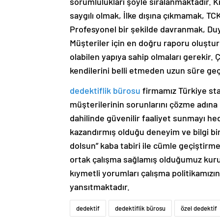
sorumlulukları şöyle sıralanmaktadır. K
saygılı olmak, İlke dışına çıkmamak, TC
Profesyonel bir şekilde davranmak, Du
Müşteriler için en doğru raporu oluşturm
olabilen yapıya sahip olmaları gerekir. 
kendilerini belli etmeden uzun süre geç
dedektiflik bürosu
firmamız Türkiye stan
müşterilerinin sorunlarını çözme adına 
dahilinde güvenilir faaliyet sunmayı h
kazandırmış olduğu deneyim ve bilgi biri
dolsun” kaba tabiri ile cümle geçiştirm
ortak çalışma sağlamış olduğumuz kuru
kıymetli yorumları çalışma politikamız
yansıtmaktadır.
dedektif
dedektiflik bürosu
özel dedektif