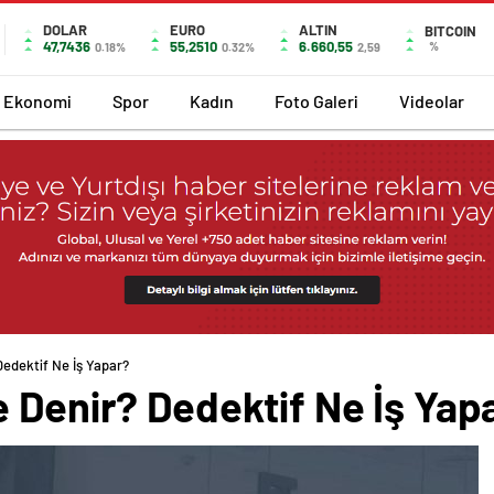
DOLAR
EURO
ALTIN
BITCOIN
47,7436
55,2510
6.660,55
%
0.18%
0.32%
2,59
Ekonomi
Spor
Kadın
Foto Galeri
Videolar
Dedektif Ne İş Yapar?
 Denir? Dedektif Ne İş Yap