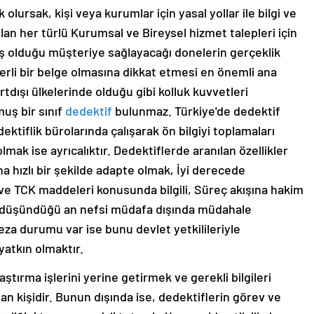
lursak, kişi veya kurumlar için yasal yollar ile bilgi ve
 olan her türlü Kurumsal ve Bireysel hizmet talepleri için
ş olduğu müşteriye sağlayacağı donelerin gerçeklik
erli bir belge olmasına dikkat etmesi en önemli ana
tdışı ülkelerinde olduğu gibi kolluk kuvvetleri
muş bir sınıf
dedektif
bulunmaz. Türkiye'de dedektif
ektiflik bürolarında çalışarak ön bilgiyi toplamaları
mak ise ayrıcalıktır. Dedektiflerde aranılan özellikler
ına hızlı bir şekilde adapte olmak, İyi derecede
 ve TCK maddeleri konusunda bilgili, Süreç akışına hakim
ini düşündüğü an nefsi müdafa dışında müdahale
za durumu var ise bunu devlet yetkilileriyle
atkın olmaktır.
ştırma işlerini yerine getirmek ve gerekli bilgileri
lan kişidir. Bunun dışında ise, dedektiflerin görev ve