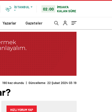
İMSAK'A
İSTANBUL
02:00
KALAN SÜRE
°
Yazarlar
Gazeteler
190 kez okundu
|
Güncelleme: 22 Şubat 2024 03:19
ar?
HIZLI YORUM YAP