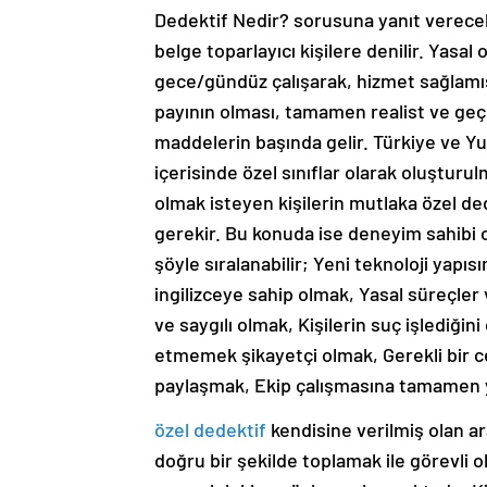
Dedektif Nedir? sorusuna yanıt verecek o
belge toparlayıcı kişilere denilir. Yasal
gece/gündüz çalışarak, hizmet sağlamı
payının olması, tamamen realist ve geç
maddelerin başında gelir. Türkiye ve Yur
içerisinde özel sınıflar olarak oluşturul
olmak isteyen kişilerin mutlaka özel ded
gerekir. Bu konuda ise deneyim sahibi ol
şöyle sıralanabilir; Yeni teknoloji yapıs
ingilizceye sahip olmak, Yasal süreçler
ve saygılı olmak, Kişilerin suç işlediğ
etmemek şikayetçi olmak, Gerekli bir ce
paylaşmak, Ekip çalışmasına tamamen y
özel dedektif
kendisine verilmiş olan ara
doğru bir şekilde toplamak ile görevli o