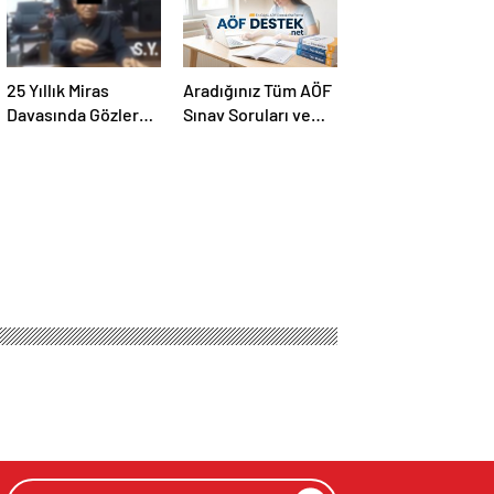
25 Yıllık Miras
Aradığınız Tüm AÖF
Davasında Gözler
Sınav Soruları ve
Temmuz Ayındaki
Canlı Açıköğretim
Karar Duruşmasına
Forumu Burada
Çevrildi