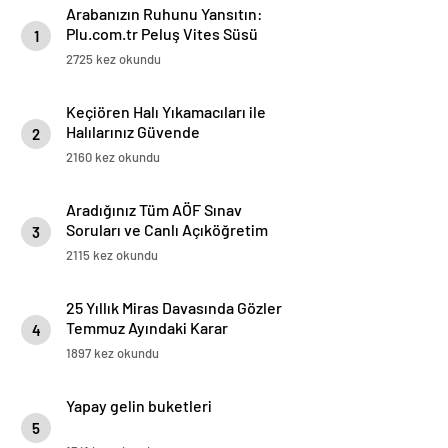
Arabanızın Ruhunu Yansıtın:
Plu.com.tr Peluş Vites Süsü
1
Modelleri
2725 kez okundu
Keçiören Halı Yıkamacıları ile
Halılarınız Güvende
2
2160 kez okundu
Aradığınız Tüm AÖF Sınav
Soruları ve Canlı Açıköğretim
3
Forumu Burada
2115 kez okundu
25 Yıllık Miras Davasında Gözler
Temmuz Ayındaki Karar
4
Duruşmasına Çevrildi
1897 kez okundu
Yapay gelin buketleri
5