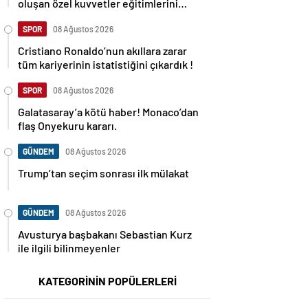
oluşan özel kuvvetler eğitimlerini
başlattı.
SPOR
08 Ağustos 2026
Cristiano Ronaldo’nun akıllara zarar
tüm kariyerinin istatistiğini çıkardık !
SPOR
08 Ağustos 2026
Galatasaray’a kötü haber! Monaco’dan
flaş Onyekuru kararı.
GÜNDEM
08 Ağustos 2026
Trump’tan seçim sonrası ilk mülakat
GÜNDEM
08 Ağustos 2026
Avusturya başbakanı Sebastian Kurz
ile ilgili bilinmeyenler
KATEGORİNİN POPÜLERLERİ