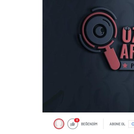
0
BEĞENDİM
ABONE OL