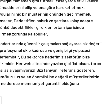
imliğini tamamen gizli tutmak, Yasa ya/da etik ilkelere
K maddelerini bilip ve ona göre hareket etmek,
ygularını hiç bir müşterinin önünden geçirmemek,
aktır. Dedektifler, sabırlı ve şartlara kolay adapte
Çünkü dedektiflikler girdikleri ortam içerisinde
irmek zorunda kalabilirler.
dartlarında güvenilir çalışmaları sağlayarak siz değerli
profesyonel ekip kadrosu ve geniş bilgi yelpazesi
edeflemiştir. Bu sektörde hedefimiz sektörün bize
kimidir. Her web sitesinde yazılan gibi “laf olsun, torba
esi asla yapmıyoruz! Bizi tanıyan, referans gösteren,
m/kuruluş ve en önemlisi ise değerli müşterilerimizin
ın ne derece memnuniyet garantili olduğunu