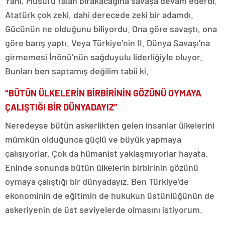
Yani, Musul’u falan bırakacağına savaşa devam ederdi.
Atatürk çok zeki, dahi derecede zeki bir adamdı.
Gücünün ne olduğunu biliyordu. Ona göre savaştı, ona
göre barış yaptı. Veya Türkiye’nin II. Dünya Savaşı’na
girmemesi İnönü’nün sağduyulu liderliğiyle oluyor.
Bunları ben saptamış değilim tabii ki.
“BÜTÜN ÜLKELERİN BİRBİRİNİN GÖZÜNÜ OYMAYA
ÇALIŞTIĞI BİR DÜNYADAYIZ”
Neredeyse bütün askerlikten gelen insanlar ülkelerini
mümkün olduğunca güçlü ve büyük yapmaya
çalışıyorlar. Çok da hümanist yaklaşmıyorlar hayata.
Eninde sonunda bütün ülkelerin birbirinin gözünü
oymaya çalıştığı bir dünyadayız. Ben Türkiye’de
ekonominin de eğitimin de hukukun üstünlüğünün de
askeriyenin de üst seviyelerde olmasını istiyorum.