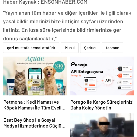
Haber Kaynak : ENSONHABER.COM
“Yayınlanan tüm haber ve diğer içerikler ile ilgili olarak
yasal bildirimlerinizi bize iletişim sayfası üzerinden
iletiniz. En kısa süre içerisinde bildirimlerinize geri
dönüş sağlanılacaktır.”
gazi mustafa kemal atatürk
Musul
Şarkıcı
teoman
Petmona : Kedi Maması ve
Porego ile Kargo Süreçlerinizi
Köpek Maması İle Tüm Evcil
Daha Kolay Yönetin
Hayvan Ürünleri
Esat Bey Shop ile Sosyal
Medya Hizmetlerinde Güçlü
Panel Deneyimi