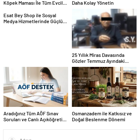
Köpek Maması İle Tüm Evcil
Daha Kolay Yönetin
Hayvan Ürünleri
Esat Bey Shop ile Sosyal
Medya Hizmetlerinde Güçlü
Panel Deneyimi
25 Yıllık Miras Davasında
Gözler Temmuz Ayındaki
Karar Duruşmasına Çevrildi
Aradığınız Tüm AÖF Sınav
Osmanzadem ile Katkısız ve
Soruları ve Canlı Açıköğretim
Doğal Beslenme Dönemi
Forumu Burada