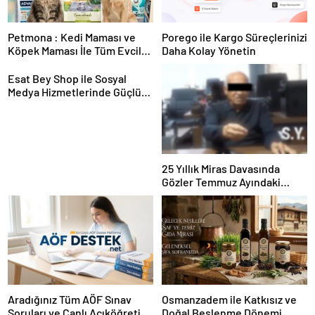
Petmona : Kedi Maması ve
Porego ile Kargo Süreçlerinizi
Köpek Maması İle Tüm Evcil
Daha Kolay Yönetin
Hayvan Ürünleri
Esat Bey Shop ile Sosyal
Medya Hizmetlerinde Güçlü
Panel Deneyimi
25 Yıllık Miras Davasında
Gözler Temmuz Ayındaki
Karar Duruşmasına Çevrildi
Aradığınız Tüm AÖF Sınav
Osmanzadem ile Katkısız ve
Soruları ve Canlı Açıköğretim
Doğal Beslenme Dönemi