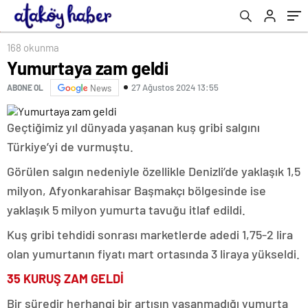
168 okunma
Yumurtaya zam geldi
27 Ağustos 2024 13:55
ABONE OL
News
Geçtiğimiz yıl dünyada yaşanan kuş gribi salgını
Türkiye’yi de vurmuştu.
Görülen salgın nedeniyle özellikle Denizli’de yaklaşık 1,5
milyon, Afyonkarahisar Başmakçı bölgesinde ise
yaklaşık 5 milyon yumurta tavuğu itlaf edildi.
Kuş gribi tehdidi sonrası marketlerde adedi 1,75-2 lira
olan yumurtanın fiyatı mart ortasında 3 liraya yükseldi.
35 KURUŞ ZAM GELDİ
Bir süredir herhangi bir artışın yaşanmadığı yumurta