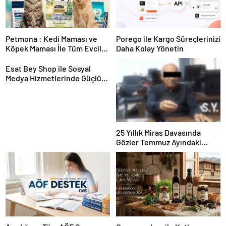
Petmona : Kedi Maması ve
Porego ile Kargo Süreçlerinizi
Köpek Maması İle Tüm Evcil
Daha Kolay Yönetin
Hayvan Ürünleri
Esat Bey Shop ile Sosyal
Medya Hizmetlerinde Güçlü
Panel Deneyimi
25 Yıllık Miras Davasında
Gözler Temmuz Ayındaki
Karar Duruşmasına Çevrildi